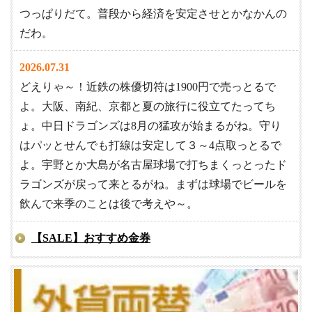
つっぱりだて。普段から経済を安定させとかなかんの
だわ。
2026.07.31
どえりゃ～！近鉄の株優切符は1900円で売っとるで
よ。大阪、南紀、京都と夏の旅行に役立てたってち
ょ。中日ドラゴンズは8月の猛攻が始まるがね。守り
はパッとせんでも打線は安定して３～4点取っとるで
よ。宇野とか大島が名古屋球場で打ちまくっとったド
ラゴンズが戻って来とるがね。まずは球場でビールを
飲んで来季のことは後で考えや～。
【SALE】おすすめ金券