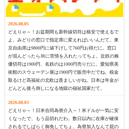
2026.08.05
どえりゃ～！お盆期間も新幹線切符は格安で使えるで
よ。みどりの窓口で指定席に変えればいいんだて。東
京自由席は9800円に値下げして760円お得だに。窓口
が混んどったらJRに苦情を入れたってちょ。近鉄の株
優切符は1900円、名鉄のは1000円売りだに。愛知県美
術館のスウェーデン展は1900円で販売中だでね。税金
取るけど高福祉の北欧は羨ましいがね。日本は年金が
どんどん後ろ倒しになる地獄の福祉国家だて。
2026.08.03
どえりゃ～！日米合同為替介入～！米ドルが一気に安
くなったで、もう品切れだわ。数日以内に在庫が確保
されるでしばらく御免してちょ。為替加入なんて屁の