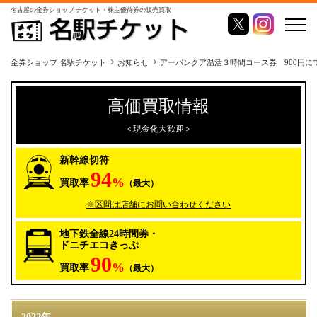
名古屋の金券ショップ チケット・株主優待券の販売買取
金券ショップ 名駅チケット
お知らせ
アーバンクア温活３時間コース券 900円に
高価買取情報
＜現金化大歓迎＞
新幹線切符
94
%
買取率
（最大）
※区間は店舗にお問い合わせください
地下鉄全線24時間券・
ドニチエコきっぷ
90
%
買取率
（最大）