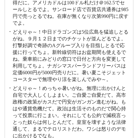
得だに。アメリカドルは100ドル札だけ＠162.5でセ
ールしとるでよ。サンロード店で百貨店共通券は985
円で売っとるでね。在庫が無くなり次第990円に戻す
でよ。
どえりゃ～！中日ドラゴンズは5位広島を猛追しとる
がね。９月１２日までのチケットが並んどるでよ。
打撃好調で奇跡のAグループ入りを目指しとるで応
援に行ってちょ。新幹線切符はお盆期間も使えるで
ね。乗車前にみどりの窓口で日付と方向を変更して
利用してちょ。ナガシマスパーランドフリーパスは
定価6000円が5000円売りだに。暑い夏こそジェット
コースターで無理やり涼を楽しんでみや～。
どえりゃ～！めっちゃ暑いがね。無理に出かけんと
自宅で大人しくしよまい。ご自愛ご自愛だて。高市
政権の政策がカスだで円安がガンガン進むがね。も
はや通貨危機だて。政治は生活そのものだで関心持
って投票に行こまい。それにしても公約で減税言っ
とった奴らは何しとんだて。皇室を壊すような法律
通して、まるでテロリストだわ。ワシは怒りのデモ
に出かけるでなも。