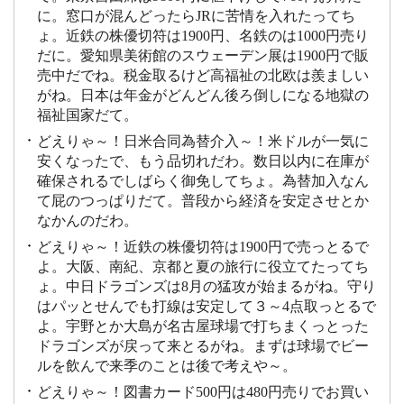
に。窓口が混んどったらJRに苦情を入れたってち
ょ。近鉄の株優切符は1900円、名鉄のは1000円売り
だに。愛知県美術館のスウェーデン展は1900円で販
売中だでね。税金取るけど高福祉の北欧は羨ましい
がね。日本は年金がどんどん後ろ倒しになる地獄の
福祉国家だて。
どえりゃ～！日米合同為替介入～！米ドルが一気に
安くなったで、もう品切れだわ。数日以内に在庫が
確保されるでしばらく御免してちょ。為替加入なん
て屁のつっぱりだて。普段から経済を安定させとか
なかんのだわ。
どえりゃ～！近鉄の株優切符は1900円で売っとるで
よ。大阪、南紀、京都と夏の旅行に役立てたってち
ょ。中日ドラゴンズは8月の猛攻が始まるがね。守り
はパッとせんでも打線は安定して３～4点取っとるで
よ。宇野とか大島が名古屋球場で打ちまくっとった
ドラゴンズが戻って来とるがね。まずは球場でビー
ルを飲んで来季のことは後で考えや～。
どえりゃ～！図書カード500円は480円売りでお買い