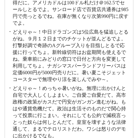
得だに。アメリカドルは100ドル札だけ＠162.5でセ
ールしとるでよ。サンロード店で百貨店共通券は985
円で売っとるでね。在庫が無くなり次第990円に戻す
でよ。
どえりゃ～！中日ドラゴンズは5位広島を猛追しとる
がね。９月１２日までのチケットが並んどるでよ。
打撃好調で奇跡のAグループ入りを目指しとるで応
援に行ってちょ。新幹線切符はお盆期間も使えるで
ね。乗車前にみどりの窓口で日付と方向を変更して
利用してちょ。ナガシマスパーランドフリーパスは
定価6000円が5000円売りだに。暑い夏こそジェット
コースターで無理やり涼を楽しんでみや～。
どえりゃ～！めっちゃ暑いがね。無理に出かけんと
自宅で大人しくしよまい。ご自愛ご自愛だて。高市
政権の政策がカスだで円安がガンガン進むがね。も
はや通貨危機だて。政治は生活そのものだで関心持
って投票に行こまい。それにしても公約で減税言っ
とった奴らは何しとんだて。皇室を壊すような法律
通して、まるでテロリストだわ。ワシは怒りのデモ
に出かけるでなも。