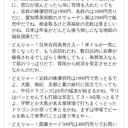
に。窓口が混んどったらJRに苦情を入れたってち
ょ。近鉄の株優切符は1900円、名鉄のは1000円売り
だに。愛知県美術館のスウェーデン展は1900円で販
売中だでね。税金取るけど高福祉の北欧は羨ましい
がね。日本は年金がどんどん後ろ倒しになる地獄の
福祉国家だて。
どえりゃ～！日米合同為替介入～！米ドルが一気に
安くなったで、もう品切れだわ。数日以内に在庫が
確保されるでしばらく御免してちょ。為替加入なん
て屁のつっぱりだて。普段から経済を安定させとか
なかんのだわ。
どえりゃ～！近鉄の株優切符は1900円で売っとるで
よ。大阪、南紀、京都と夏の旅行に役立てたってち
ょ。中日ドラゴンズは8月の猛攻が始まるがね。守り
はパッとせんでも打線は安定して３～4点取っとるで
よ。宇野とか大島が名古屋球場で打ちまくっとった
ドラゴンズが戻って来とるがね。まずは球場でビー
ルを飲んで来季のことは後で考えや～。
どえりゃ～！図書カード500円は480円売りでお買い