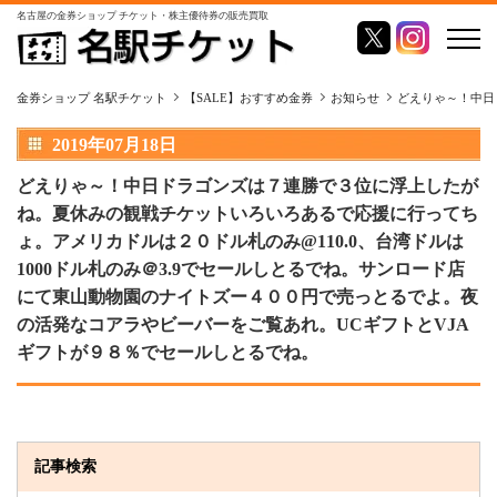
名古屋の金券ショップ チケット・株主優待券の販売買取
金券ショップ 名駅チケット
【SALE】おすすめ金券
お知らせ
どえりゃ～！中日
2019年07月18日
どえりゃ～！中日ドラゴンズは７連勝で３位に浮上したが
ね。夏休みの観戦チケットいろいろあるで応援に行ってち
ょ。アメリカドルは２０ドル札のみ@110.0、台湾ドルは
1000ドル札のみ＠3.9でセールしとるでね。サンロード店
にて東山動物園のナイトズー４００円で売っとるでよ。夜
の活発なコアラやビーバーをご覧あれ。UCギフトとVJA
ギフトが９８％でセールしとるでね。
記事検索