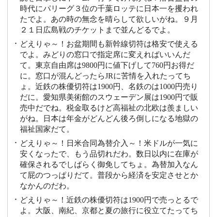
時代にパリーグ３位の千葉ロッテに日本一を攫われ
たでよ。あの時の無念を晴らして欲しいがね。９月
２１日広島戦のチケットまで並んどるでよ。
どえりゃ～！お盆期間も新幹線切符は格安で使える
でよ。みどりの窓口で指定席に変えればいいんだ
て。東京自由席は9800円に値下げして760円お得だ
に。窓口が混んどったらJRに苦情を入れたってち
ょ。近鉄の株優切符は1900円、名鉄のは1000円売り
だに。愛知県美術館のスウェーデン展は1900円で販
売中だでね。税金取るけど高福祉の北欧は羨ましい
がね。日本は年金がどんどん後ろ倒しになる地獄の
福祉国家だて。
どえりゃ～！日米合同為替介入～！米ドルが一気に
安くなったで、もう品切れだわ。数日以内に在庫が
確保されるでしばらく御免してちょ。為替加入なん
て屁のつっぱりだて。普段から経済を安定させとか
なかんのだわ。
どえりゃ～！近鉄の株優切符は1900円で売っとるで
よ。大阪、南紀、京都と夏の旅行に役立てたってち