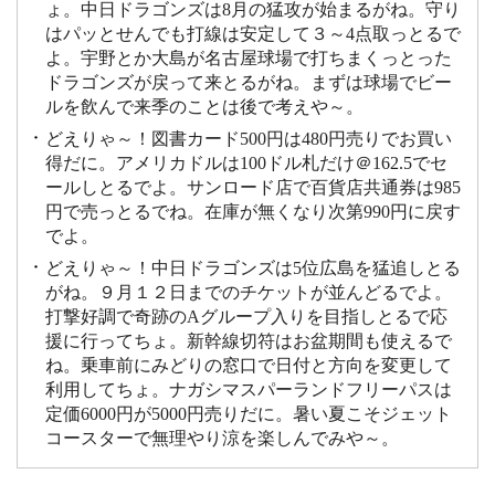
ょ。中日ドラゴンズは8月の猛攻が始まるがね。守り
はパッとせんでも打線は安定して３～4点取っとるで
よ。宇野とか大島が名古屋球場で打ちまくっとった
ドラゴンズが戻って来とるがね。まずは球場でビー
ルを飲んで来季のことは後で考えや～。
どえりゃ～！図書カード500円は480円売りでお買い
得だに。アメリカドルは100ドル札だけ＠162.5でセ
ールしとるでよ。サンロード店で百貨店共通券は985
円で売っとるでね。在庫が無くなり次第990円に戻す
でよ。
どえりゃ～！中日ドラゴンズは5位広島を猛追しとる
がね。９月１２日までのチケットが並んどるでよ。
打撃好調で奇跡のAグループ入りを目指しとるで応
援に行ってちょ。新幹線切符はお盆期間も使えるで
ね。乗車前にみどりの窓口で日付と方向を変更して
利用してちょ。ナガシマスパーランドフリーパスは
定価6000円が5000円売りだに。暑い夏こそジェット
コースターで無理やり涼を楽しんでみや～。