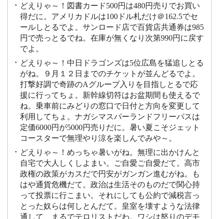
どえりゃ～！図書カード500円は480円売りでお買い
得だに。アメリカドルは100ドル札だけ＠162.5でセ
ールしとるでよ。サンロード店で百貨店共通券は985
円で売っとるでね。在庫が無くなり次第990円に戻す
でよ。
どえりゃ～！中日ドラゴンズは5位広島を猛追しとる
がね。９月１２日までのチケットが並んどるでよ。
打撃好調で奇跡のAグループ入りを目指しとるで応
援に行ってちょ。新幹線切符はお盆期間も使えるで
ね。乗車前にみどりの窓口で日付と方向を変更して
利用してちょ。ナガシマスパーランドフリーパスは
定価6000円が5000円売りだに。暑い夏こそジェット
コースターで無理やり涼を楽しんでみや～。
どえりゃ～！めっちゃ暑いがね。無理に出かけんと
自宅で大人しくしよまい。ご自愛ご自愛だて。高市
政権の政策がカスだで円安がガンガン進むがね。も
はや通貨危機だて。政治は生活そのものだで関心持
って投票に行こまい。それにしても公約で減税言っ
とった奴らは何しとんだて。皇室を壊すような法律
通して、まるでテロリストだわ。ワシは怒りのデモ