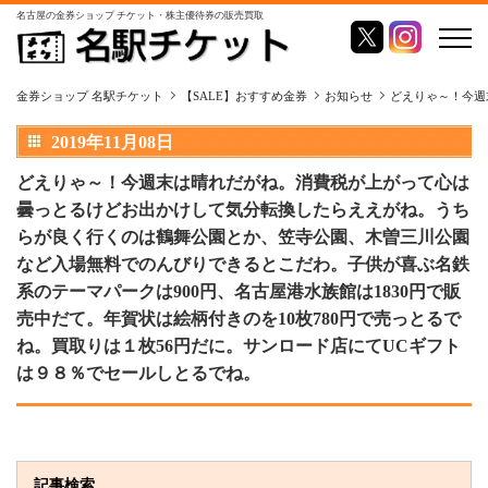
名古屋の金券ショップ チケット・株主優待券の販売買取
金券ショップ 名駅チケット
【SALE】おすすめ金券
お知らせ
どえりゃ～！今週
2019年11月08日
どえりゃ～！今週末は晴れだがね。消費税が上がって心は
曇っとるけどお出かけして気分転換したらええがね。うち
らが良く行くのは鶴舞公園とか、笠寺公園、木曽三川公園
など入場無料でのんびりできるとこだわ。子供が喜ぶ名鉄
系のテーマパークは900円、名古屋港水族館は1830円で販
売中だて。年賀状は絵柄付きのを10枚780円で売っとるで
ね。買取りは１枚56円だに。サンロード店にてUCギフト
は９８％でセールしとるでね。
記事検索