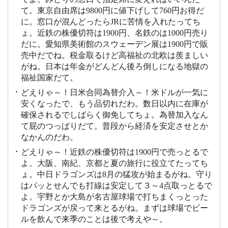
て。東京自由席は9800円に値下げして760円お得だ
に。窓口が混んどったらJRに苦情を入れたってち
ょ。近鉄の株優切符は1900円、名鉄のは1000円売り
だに。愛知県美術館のスウェーデン展は1900円で販
売中だでね。税金取るけど高福祉の北欧は羨ましい
がね。日本は年金がどんどん後ろ倒しになる地獄の
福祉国家だて。
どえりゃ～！日米合同為替介入～！米ドルが一気に
安くなったで、もう品切れだわ。数日以内に在庫が
確保されるでしばらく御免してちょ。為替加入なん
て屁のつっぱりだて。普段から経済を安定させとか
なかんのだわ。
どえりゃ～！近鉄の株優切符は1900円で売っとるで
よ。大阪、南紀、京都と夏の旅行に役立てたってち
ょ。中日ドラゴンズは8月の猛攻が始まるがね。守り
はパッとせんでも打線は安定して３～4点取っとるで
よ。宇野とか大島が名古屋球場で打ちまくっとった
ドラゴンズが戻って来とるがね。まずは球場でビー
ルを飲んで来季のことは後で考えや～。