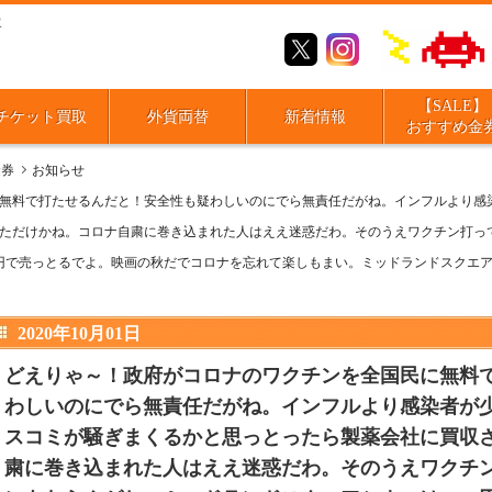
取
【SALE】
チケット買取
外貨両替
新着情報
おすすめ金
金券
お知らせ
無料で打たせるんだと！安全性も疑わしいのにでら無責任だがね。インフルより感
ただけかね。コロナ自粛に巻き込まれた人はええ迷惑だわ。そのうえワクチン打っ
1550円で売っとるでよ。映画の秋だでコロナを忘れて楽しもまい。ミッドランドスク
2020年10月01日
どえりゃ～！政府がコロナのワクチンを全国民に無料
わしいのにでら無責任だがね。インフルより感染者が
スコミが騒ぎまくるかと思っとったら製薬会社に買収
粛に巻き込まれた人はええ迷惑だわ。そのうえワクチ