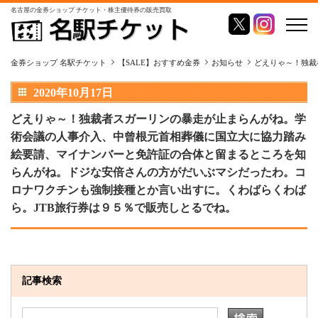
名古屋の金券ショップ チケット・株主優待券の販売買取
金券ショップ 名駅チケット
【SALE】おすすめ金券
お知らせ
どえりゃ～！独裁
2020年10月17日
どえりゃ～！独裁者スガーリンの暴走が止まらんがね。学
術会議の人事介入、中曾根元首相葬儀に国立大に協力踏み
絵要請、マイナンバーと免許証の合体と留まるところを知
らんがね。ドジな安倍さんの方がだいぶマシだったわ。コ
ロナワクチンも強制接種とか言い出すに。くわばらくわば
ら。JTB旅行券は９５％で販売しとるでね。
記事検索