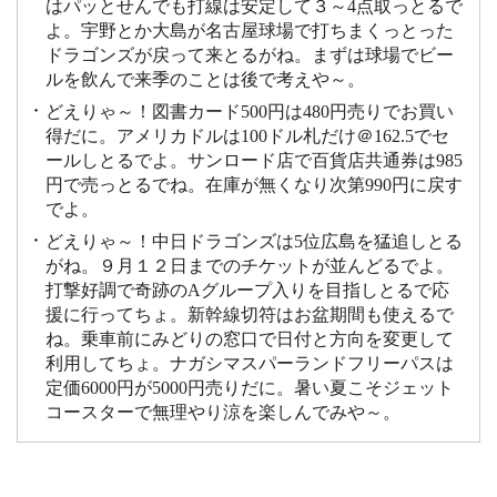
はパッとせんでも打線は安定して３～4点取っとるで
よ。宇野とか大島が名古屋球場で打ちまくっとった
ドラゴンズが戻って来とるがね。まずは球場でビー
ルを飲んで来季のことは後で考えや～。
どえりゃ～！図書カード500円は480円売りでお買い
得だに。アメリカドルは100ドル札だけ＠162.5でセ
ールしとるでよ。サンロード店で百貨店共通券は985
円で売っとるでね。在庫が無くなり次第990円に戻す
でよ。
どえりゃ～！中日ドラゴンズは5位広島を猛追しとる
がね。９月１２日までのチケットが並んどるでよ。
打撃好調で奇跡のAグループ入りを目指しとるで応
援に行ってちょ。新幹線切符はお盆期間も使えるで
ね。乗車前にみどりの窓口で日付と方向を変更して
利用してちょ。ナガシマスパーランドフリーパスは
定価6000円が5000円売りだに。暑い夏こそジェット
コースターで無理やり涼を楽しんでみや～。