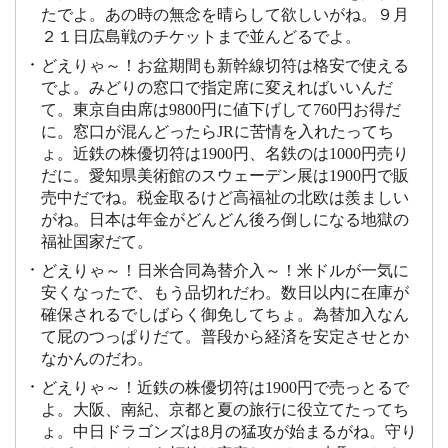
たでよ。あの時の無念を晴らして欲しいがね。９月
２１日広島戦のチケットまで並んどるでよ。
どえりゃ～！お盆期間も新幹線切符は格安で使える
でよ。みどりの窓口で指定席に変えればいいんだ
て。東京自由席は9800円に値下げして760円お得だ
に。窓口が混んどったらJRに苦情を入れたってち
ょ。近鉄の株優切符は1900円、名鉄のは1000円売り
だに。愛知県美術館のスウェーデン展は1900円で販
売中だでね。税金取るけど高福祉の北欧は羨ましい
がね。日本は年金がどんどん後ろ倒しになる地獄の
福祉国家だて。
どえりゃ～！日米合同為替介入～！米ドルが一気に
安くなったで、もう品切れだわ。数日以内に在庫が
確保されるでしばらく御免してちょ。為替加入なん
て屁のつっぱりだて。普段から経済を安定させとか
なかんのだわ。
どえりゃ～！近鉄の株優切符は1900円で売っとるで
よ。大阪、南紀、京都と夏の旅行に役立てたってち
ょ。中日ドラゴンズは8月の猛攻が始まるがね。守り