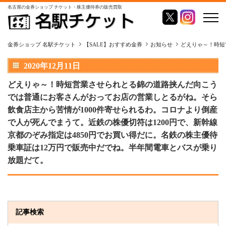
名古屋の金券ショップ チケット・株主優待券の販売買取
金券ショップ 名駅チケット
【SALE】おすすめ金券
お知らせ
どえりゃ～！時短
2020年12月11日
どえりゃ～！時短営業させられとる錦の道路挟んだ向こう
では普通にお客さんがおってお店の営業しとるがね。そら
飲食店主から苦情が1000件寄せられるわ。コロナより倒産
で人が死んでまうて。近鉄の株優切符は1200円で、新幹線
京都のぞみ指定は4850円でお買い得だに。名鉄の株主優待
乗車証は12万円で販売中だでね。半年間電車とバスが乗り
放題だて。
記事検索