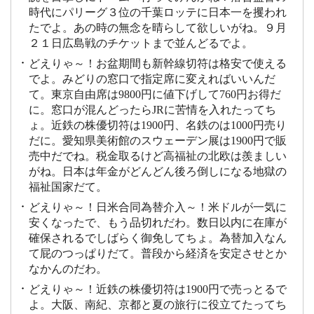
時代にパリーグ３位の千葉ロッテに日本一を攫われ
たでよ。あの時の無念を晴らして欲しいがね。９月
２１日広島戦のチケットまで並んどるでよ。
どえりゃ～！お盆期間も新幹線切符は格安で使える
でよ。みどりの窓口で指定席に変えればいいんだ
て。東京自由席は9800円に値下げして760円お得だ
に。窓口が混んどったらJRに苦情を入れたってち
ょ。近鉄の株優切符は1900円、名鉄のは1000円売り
だに。愛知県美術館のスウェーデン展は1900円で販
売中だでね。税金取るけど高福祉の北欧は羨ましい
がね。日本は年金がどんどん後ろ倒しになる地獄の
福祉国家だて。
どえりゃ～！日米合同為替介入～！米ドルが一気に
安くなったで、もう品切れだわ。数日以内に在庫が
確保されるでしばらく御免してちょ。為替加入なん
て屁のつっぱりだて。普段から経済を安定させとか
なかんのだわ。
どえりゃ～！近鉄の株優切符は1900円で売っとるで
よ。大阪、南紀、京都と夏の旅行に役立てたってち