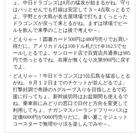
ょ。中日ドラゴンズは8月の猛攻が始まるがね。守り
はパッとせんでも打線は安定して３～4点取っとるで
よ。宇野とか大島が名古屋球場で打ちまくっとった
ドラゴンズが戻って来とるがね。まずは球場でビー
ルを飲んで来季のことは後で考えや～。
どえりゃ～！図書カード500円は480円売りでお買い
得だに。アメリカドルは100ドル札だけ＠162.5でセ
ールしとるでよ。サンロード店で百貨店共通券は985
円で売っとるでね。在庫が無くなり次第990円に戻す
でよ。
どえりゃ～！中日ドラゴンズは5位広島を猛追しとる
がね。９月１２日までのチケットが並んどるでよ。
打撃好調で奇跡のAグループ入りを目指しとるで応
援に行ってちょ。新幹線切符はお盆期間も使えるで
ね。乗車前にみどりの窓口で日付と方向を変更して
利用してちょ。ナガシマスパーランドフリーパスは
定価6000円が5000円売りだに。暑い夏こそジェット
コースターで無理やり涼を楽しんでみや～。