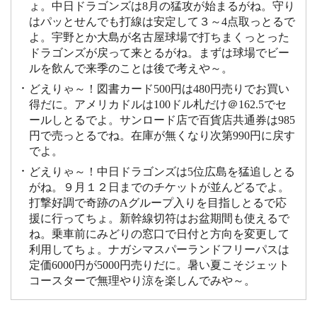
ょ。中日ドラゴンズは8月の猛攻が始まるがね。守り
はパッとせんでも打線は安定して３～4点取っとるで
よ。宇野とか大島が名古屋球場で打ちまくっとった
ドラゴンズが戻って来とるがね。まずは球場でビー
ルを飲んで来季のことは後で考えや～。
どえりゃ～！図書カード500円は480円売りでお買い
得だに。アメリカドルは100ドル札だけ＠162.5でセ
ールしとるでよ。サンロード店で百貨店共通券は985
円で売っとるでね。在庫が無くなり次第990円に戻す
でよ。
どえりゃ～！中日ドラゴンズは5位広島を猛追しとる
がね。９月１２日までのチケットが並んどるでよ。
打撃好調で奇跡のAグループ入りを目指しとるで応
援に行ってちょ。新幹線切符はお盆期間も使えるで
ね。乗車前にみどりの窓口で日付と方向を変更して
利用してちょ。ナガシマスパーランドフリーパスは
定価6000円が5000円売りだに。暑い夏こそジェット
コースターで無理やり涼を楽しんでみや～。