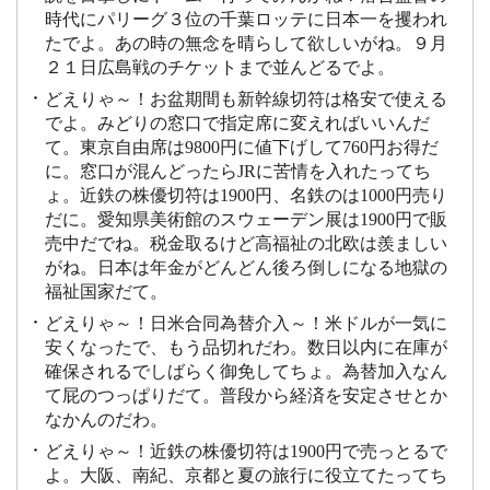
時代にパリーグ３位の千葉ロッテに日本一を攫われ
たでよ。あの時の無念を晴らして欲しいがね。９月
２１日広島戦のチケットまで並んどるでよ。
どえりゃ～！お盆期間も新幹線切符は格安で使える
でよ。みどりの窓口で指定席に変えればいいんだ
て。東京自由席は9800円に値下げして760円お得だ
に。窓口が混んどったらJRに苦情を入れたってち
ょ。近鉄の株優切符は1900円、名鉄のは1000円売り
だに。愛知県美術館のスウェーデン展は1900円で販
売中だでね。税金取るけど高福祉の北欧は羨ましい
がね。日本は年金がどんどん後ろ倒しになる地獄の
福祉国家だて。
どえりゃ～！日米合同為替介入～！米ドルが一気に
安くなったで、もう品切れだわ。数日以内に在庫が
確保されるでしばらく御免してちょ。為替加入なん
て屁のつっぱりだて。普段から経済を安定させとか
なかんのだわ。
どえりゃ～！近鉄の株優切符は1900円で売っとるで
よ。大阪、南紀、京都と夏の旅行に役立てたってち