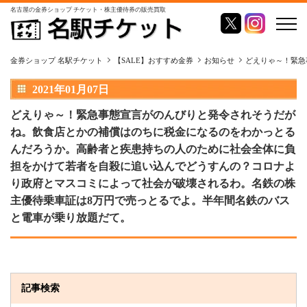
名古屋の金券ショップ チケット・株主優待券の販売買取
金券ショップ 名駅チケット
【SALE】おすすめ金券
お知らせ
どえりゃ～！緊急
2021年01月07日
どえりゃ～！緊急事態宣言がのんびりと発令されそうだが
ね。飲食店とかの補償はのちに税金になるのをわかっとる
んだろうか。高齢者と疾患持ちの人のために社会全体に負
担をかけて若者を自殺に追い込んでどうすんの？コロナよ
り政府とマスコミによって社会が破壊されるわ。名鉄の株
主優待乗車証は8万円で売っとるでよ。半年間名鉄のバス
と電車が乗り放題だて。
記事検索