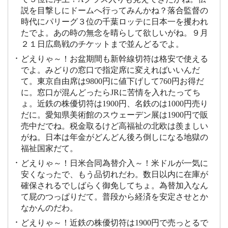
説を目撃しにドームへ行ってみんかね？落合監督の
時代にパリーグ３位の千葉ロッテに日本一を攫われ
たでよ。あの時の無念を晴らして欲しいがね。９月
２１日広島戦のチケットまで並んどるでよ。
どえりゃ～！お盆期間も新幹線切符は格安で使える
でよ。みどりの窓口で指定席に変えればいいんだ
て。東京自由席は9800円に値下げして760円お得だ
に。窓口が混んどったらJRに苦情を入れたってち
ょ。近鉄の株優切符は1900円、名鉄のは1000円売り
だに。愛知県美術館のスウェーデン展は1900円で販
売中だでね。税金取るけど高福祉の北欧は羨ましい
がね。日本は年金がどんどん後ろ倒しになる地獄の
福祉国家だて。
どえりゃ～！日米合同為替介入～！米ドルが一気に
安くなったで、もう品切れだわ。数日以内に在庫が
確保されるでしばらく御免してちょ。為替加入なん
て屁のつっぱりだて。普段から経済を安定させとか
なかんのだわ。
どえりゃ～！近鉄の株優切符は1900円で売っとるで