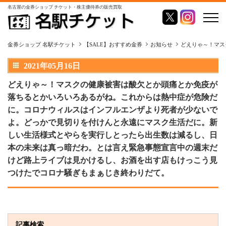
名古屋の金券ショップ チケット・株主優待券の販売買取
金券ショップ 名駅チケット
【SALE】おすすめ金券
お知らせ
どえりゃ～！マス
2021年05月16日
どえりゃ～！マスクの健康被害は酸欠とか頭痛とか免疫が
落ちるとかいろいろあるがね。これからは熱中症が危険だ
に。コロナウィルスはインフルエンザより死者が少ないで
よ。どっかで見切りを付けんと永遠にマスク生活だに。新
しい生活様式とやらを実行しとったら出生数は減るし、日
本の未来は真っ暗だわ。とは言え緊急事態宣言中の週末だ
けど路上ライブは見かけるし、お酒を出す店もけっこう見
つけたでコロナ騒ぎもまぁじき終わりだて。
記事検索