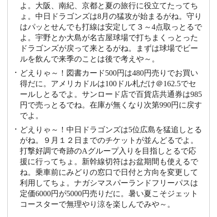
よ。大阪、南紀、京都と夏の旅行に役立てたってち
ょ。中日ドラゴンズは8月の猛攻が始まるがね。守り
はパッとせんでも打線は安定して３～4点取っとるで
よ。宇野とか大島が名古屋球場で打ちまくっとった
ドラゴンズが戻って来とるがね。まずは球場でビー
ルを飲んで来季のことは後で考えや～。
どえりゃ～！図書カード500円は480円売りでお買い
得だに。アメリカドルは100ドル札だけ＠162.5でセ
ールしとるでよ。サンロード店で百貨店共通券は985
円で売っとるでね。在庫が無くなり次第990円に戻す
でよ。
どえりゃ～！中日ドラゴンズは5位広島を猛追しとる
がね。９月１２日までのチケットが並んどるでよ。
打撃好調で奇跡のAグループ入りを目指しとるで応
援に行ってちょ。新幹線切符はお盆期間も使えるで
ね。乗車前にみどりの窓口で日付と方向を変更して
利用してちょ。ナガシマスパーランドフリーパスは
定価6000円が5000円売りだに。暑い夏こそジェット
コースターで無理やり涼を楽しんでみや～。