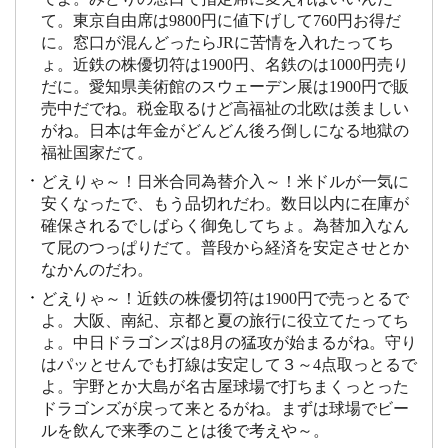
て。東京自由席は9800円に値下げして760円お得だ
に。窓口が混んどったらJRに苦情を入れたってち
ょ。近鉄の株優切符は1900円、名鉄のは1000円売り
だに。愛知県美術館のスウェーデン展は1900円で販
売中だでね。税金取るけど高福祉の北欧は羨ましい
がね。日本は年金がどんどん後ろ倒しになる地獄の
福祉国家だて。
どえりゃ～！日米合同為替介入～！米ドルが一気に
安くなったで、もう品切れだわ。数日以内に在庫が
確保されるでしばらく御免してちょ。為替加入なん
て屁のつっぱりだて。普段から経済を安定させとか
なかんのだわ。
どえりゃ～！近鉄の株優切符は1900円で売っとるで
よ。大阪、南紀、京都と夏の旅行に役立てたってち
ょ。中日ドラゴンズは8月の猛攻が始まるがね。守り
はパッとせんでも打線は安定して３～4点取っとるで
よ。宇野とか大島が名古屋球場で打ちまくっとった
ドラゴンズが戻って来とるがね。まずは球場でビー
ルを飲んで来季のことは後で考えや～。