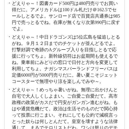
どえりゃ～！図書カード500円は480円売りでお買い
得だに。アメリカドルは100ドル札だけ＠162.5でセ
ールしとるでよ。サンロード店で百貨店共通券は985
円で売っとるでね。在庫が無くなり次第990円に戻す
でよ。
どえりゃ～！中日ドラゴンズは5位広島を猛追しとる
がね。９月１２日までのチケットが並んどるでよ。
打撃好調で奇跡のAグループ入りを目指しとるで応
援に行ってちょ。新幹線切符はお盆期間も使えるで
ね。乗車前にみどりの窓口で日付と方向を変更して
利用してちょ。ナガシマスパーランドフリーパスは
定価6000円が5000円売りだに。暑い夏こそジェット
コースターで無理やり涼を楽しんでみや～。
どえりゃ～！めっちゃ暑いがね。無理に出かけんと
自宅で大人しくしよまい。ご自愛ご自愛だて。高市
政権の政策がカスだで円安がガンガン進むがね。も
はや通貨危機だて。政治は生活そのものだで関心持
って投票に行こまい。それにしても公約で減税言っ
とった奴らは何しとんだて。皇室を壊すような法律
通して、まるでテロリストだわ。ワシは怒りのデモ