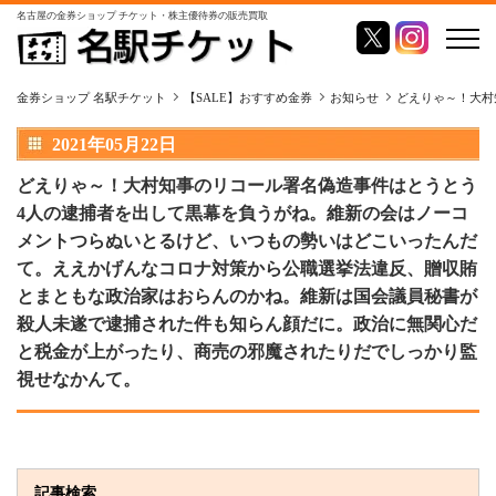
名古屋の金券ショップ チケット・株主優待券の販売買取
金券ショップ 名駅チケット
【SALE】おすすめ金券
お知らせ
どえりゃ～！大村
2021年05月22日
どえりゃ～！大村知事のリコール署名偽造事件はとうとう
4人の逮捕者を出して黒幕を負うがね。維新の会はノーコ
メントつらぬいとるけど、いつもの勢いはどこいったんだ
て。ええかげんなコロナ対策から公職選挙法違反、贈収賄
とまともな政治家はおらんのかね。維新は国会議員秘書が
殺人未遂で逮捕された件も知らん顔だに。政治に無関心だ
と税金が上がったり、商売の邪魔されたりだでしっかり監
視せなかんて。
記事検索