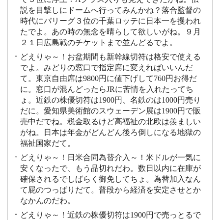
説を目撃しにドームへ行ってみんかね？落合監督の
時代にパリーグ３位の千葉ロッテに日本一を攫われ
たでよ。あの時の無念を晴らして欲しいがね。９月
２１日広島戦のチケットまで並んどるでよ。
どえりゃ～！お盆期間も新幹線切符は格安で使える
でよ。みどりの窓口で指定席に変えればいいんだ
て。東京自由席は9800円に値下げして760円お得だ
に。窓口が混んどったらJRに苦情を入れたってち
ょ。近鉄の株優切符は1900円、名鉄のは1000円売り
だに。愛知県美術館のスウェーデン展は1900円で販
売中だでね。税金取るけど高福祉の北欧は羨ましい
がね。日本は年金がどんどん後ろ倒しになる地獄の
福祉国家だて。
どえりゃ～！日米合同為替介入～！米ドルが一気に
安くなったで、もう品切れだわ。数日以内に在庫が
確保されるでしばらく御免してちょ。為替加入なん
て屁のつっぱりだて。普段から経済を安定させとか
なかんのだわ。
どえりゃ～！近鉄の株優切符は1900円で売っとるで