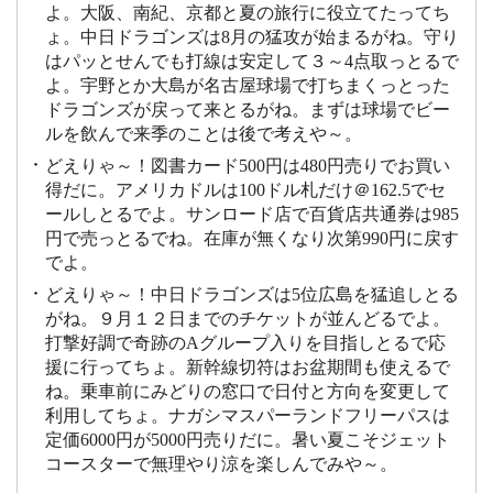
よ。大阪、南紀、京都と夏の旅行に役立てたってち
ょ。中日ドラゴンズは8月の猛攻が始まるがね。守り
はパッとせんでも打線は安定して３～4点取っとるで
よ。宇野とか大島が名古屋球場で打ちまくっとった
ドラゴンズが戻って来とるがね。まずは球場でビー
ルを飲んで来季のことは後で考えや～。
どえりゃ～！図書カード500円は480円売りでお買い
得だに。アメリカドルは100ドル札だけ＠162.5でセ
ールしとるでよ。サンロード店で百貨店共通券は985
円で売っとるでね。在庫が無くなり次第990円に戻す
でよ。
どえりゃ～！中日ドラゴンズは5位広島を猛追しとる
がね。９月１２日までのチケットが並んどるでよ。
打撃好調で奇跡のAグループ入りを目指しとるで応
援に行ってちょ。新幹線切符はお盆期間も使えるで
ね。乗車前にみどりの窓口で日付と方向を変更して
利用してちょ。ナガシマスパーランドフリーパスは
定価6000円が5000円売りだに。暑い夏こそジェット
コースターで無理やり涼を楽しんでみや～。