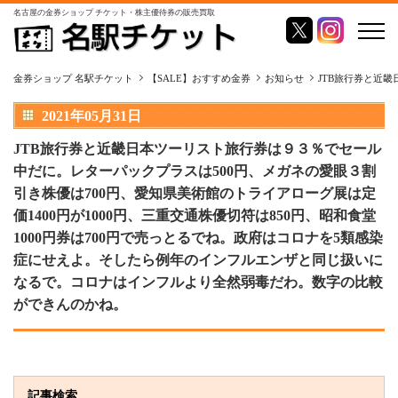
名古屋の金券ショップ チケット・株主優待券の販売買取
金券ショップ 名駅チケット
【SALE】おすすめ金券
お知らせ
JTB旅行券と近
2021年05月31日
JTB旅行券と近畿日本ツーリスト旅行券は９３％でセール
中だに。レターパックプラスは500円、メガネの愛眼３割
引き株優は700円、愛知県美術館のトライアローグ展は定
価1400円が1000円、三重交通株優切符は850円、昭和食堂
1000円券は700円で売っとるでね。政府はコロナを5類感染
症にせえよ。そしたら例年のインフルエンザと同じ扱いに
なるで。コロナはインフルより全然弱毒だわ。数字の比較
ができんのかね。
記事検索