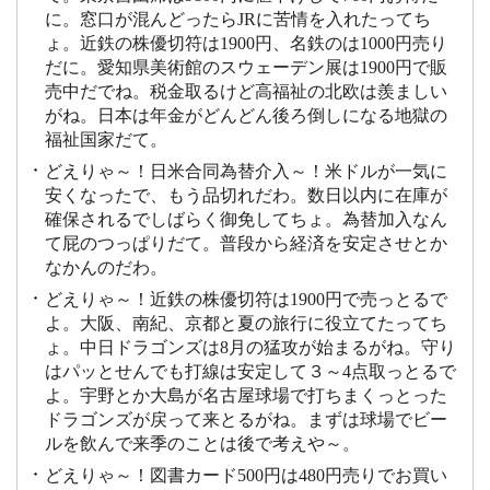
に。窓口が混んどったらJRに苦情を入れたってち
ょ。近鉄の株優切符は1900円、名鉄のは1000円売り
だに。愛知県美術館のスウェーデン展は1900円で販
売中だでね。税金取るけど高福祉の北欧は羨ましい
がね。日本は年金がどんどん後ろ倒しになる地獄の
福祉国家だて。
どえりゃ～！日米合同為替介入～！米ドルが一気に
安くなったで、もう品切れだわ。数日以内に在庫が
確保されるでしばらく御免してちょ。為替加入なん
て屁のつっぱりだて。普段から経済を安定させとか
なかんのだわ。
どえりゃ～！近鉄の株優切符は1900円で売っとるで
よ。大阪、南紀、京都と夏の旅行に役立てたってち
ょ。中日ドラゴンズは8月の猛攻が始まるがね。守り
はパッとせんでも打線は安定して３～4点取っとるで
よ。宇野とか大島が名古屋球場で打ちまくっとった
ドラゴンズが戻って来とるがね。まずは球場でビー
ルを飲んで来季のことは後で考えや～。
どえりゃ～！図書カード500円は480円売りでお買い