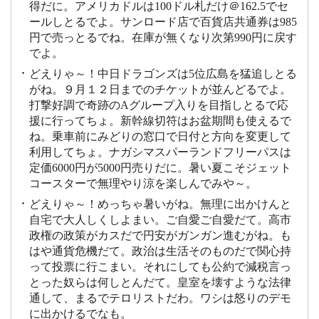
得だに。アメリカドルは100ドル札だけ＠162.5でセ
ールしとるでよ。サンロード店で百貨店共通券は985
円で売っとるでね。在庫が無くなり次第990円に戻す
でよ。
どえりゃ～！中日ドラゴンズは5位広島を猛追しとる
がね。９月１２日までのチケットが並んどるでよ。
打撃好調で奇跡のAグループ入りを目指しとるで応
援に行ってちょ。新幹線切符はお盆期間も使えるで
ね。乗車前にみどりの窓口で日付と方向を変更して
利用してちょ。ナガシマスパーランドフリーパスは
定価6000円が5000円売りだに。暑い夏こそジェット
コースターで無理やり涼を楽しんでみや～。
どえりゃ～！めっちゃ暑いがね。無理に出かけんと
自宅で大人しくしよまい。ご自愛ご自愛だて。高市
政権の政策がカスだで円安がガンガン進むがね。も
はや通貨危機だて。政治は生活そのものだで関心持
って投票に行こまい。それにしても公約で減税言っ
とった奴らは何しとんだて。皇室を壊すような法律
通して、まるでテロリストだわ。ワシは怒りのデモ
に出かけるでなも。