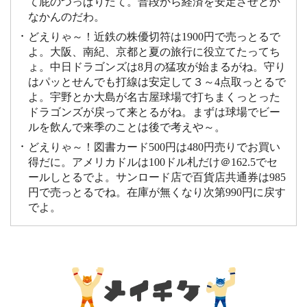
て屁のつっぱりだて。普段から経済を安定させとか
なかんのだわ。
どえりゃ～！近鉄の株優切符は1900円で売っとるで
よ。大阪、南紀、京都と夏の旅行に役立てたってち
ょ。中日ドラゴンズは8月の猛攻が始まるがね。守り
はパッとせんでも打線は安定して３～4点取っとるで
よ。宇野とか大島が名古屋球場で打ちまくっとった
ドラゴンズが戻って来とるがね。まずは球場でビー
ルを飲んで来季のことは後で考えや～。
どえりゃ～！図書カード500円は480円売りでお買い
得だに。アメリカドルは100ドル札だけ＠162.5でセ
ールしとるでよ。サンロード店で百貨店共通券は985
円で売っとるでね。在庫が無くなり次第990円に戻す
でよ。