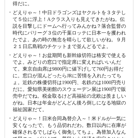
得だに。
どえりゃ～！中日ドラゴンズはヤクルトを３タテし
て５位に浮上！Aクラス入りも見えてきたがね。伝
説を目撃しにドームへ行ってみんかね？落合監督の
時代にパリーグ３位の千葉ロッテに日本一を攫われ
たでよ。あの時の無念を晴らして欲しいがね。９月
２１日広島戦のチケットまで並んどるでよ。
どえりゃ～！お盆期間も新幹線切符は格安で使える
でよ。みどりの窓口で指定席に変えればいいんだ
て。東京自由席は9800円に値下げして760円お得だ
に。窓口が混んどったらJRに苦情を入れたってち
ょ。近鉄の株優切符は1900円、名鉄のは1000円売り
だに。愛知県美術館のスウェーデン展は1900円で販
売中だでね。税金取るけど高福祉の北欧は羨ましい
がね。日本は年金がどんどん後ろ倒しになる地獄の
福祉国家だて。
どえりゃ～！日米合同為替介入～！米ドルが一気に
安くなったで、もう品切れだわ。数日以内に在庫が
確保されるでしばらく御免してちょ。為替加入なん