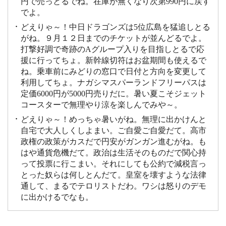
円で売っとるでね。在庫が無くなり次第990円に戻す
でよ。
どえりゃ～！中日ドラゴンズは5位広島を猛追しとる
がね。９月１２日までのチケットが並んどるでよ。
打撃好調で奇跡のAグループ入りを目指しとるで応
援に行ってちょ。新幹線切符はお盆期間も使えるで
ね。乗車前にみどりの窓口で日付と方向を変更して
利用してちょ。ナガシマスパーランドフリーパスは
定価6000円が5000円売りだに。暑い夏こそジェット
コースターで無理やり涼を楽しんでみや～。
どえりゃ～！めっちゃ暑いがね。無理に出かけんと
自宅で大人しくしよまい。ご自愛ご自愛だて。高市
政権の政策がカスだで円安がガンガン進むがね。も
はや通貨危機だて。政治は生活そのものだで関心持
って投票に行こまい。それにしても公約で減税言っ
とった奴らは何しとんだて。皇室を壊すような法律
通して、まるでテロリストだわ。ワシは怒りのデモ
に出かけるでなも。