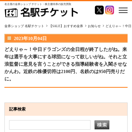
名古屋の金券ショップ チケット・株主優待券の販売買取
金券ショップ 名駅チケット
【SALE】おすすめ金券
お知らせ
どえりゃ～！中日
2023年10月04日
どえりゃ～！中日ドラゴンズの全日程が終了したがね。来
年は選手を大事にする球団になって欲しいがね。それと立
浪監督に意見を言うことができる指導経験者を入閣させな
かんわ。近鉄の株優切符は2100円、名鉄のは950円売りだ
に。
記事検索