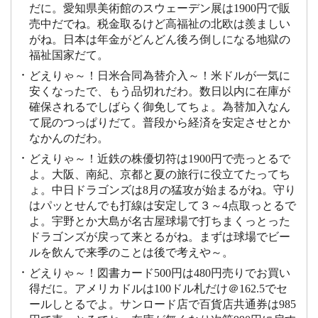
だに。愛知県美術館のスウェーデン展は1900円で販
売中だでね。税金取るけど高福祉の北欧は羨ましい
がね。日本は年金がどんどん後ろ倒しになる地獄の
福祉国家だて。
どえりゃ～！日米合同為替介入～！米ドルが一気に
安くなったで、もう品切れだわ。数日以内に在庫が
確保されるでしばらく御免してちょ。為替加入なん
て屁のつっぱりだて。普段から経済を安定させとか
なかんのだわ。
どえりゃ～！近鉄の株優切符は1900円で売っとるで
よ。大阪、南紀、京都と夏の旅行に役立てたってち
ょ。中日ドラゴンズは8月の猛攻が始まるがね。守り
はパッとせんでも打線は安定して３～4点取っとるで
よ。宇野とか大島が名古屋球場で打ちまくっとった
ドラゴンズが戻って来とるがね。まずは球場でビー
ルを飲んで来季のことは後で考えや～。
どえりゃ～！図書カード500円は480円売りでお買い
得だに。アメリカドルは100ドル札だけ＠162.5でセ
ールしとるでよ。サンロード店で百貨店共通券は985