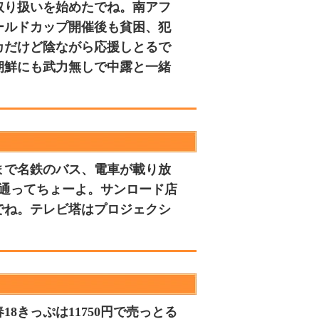
取り扱いを始めたでね。南アフ
ールドカップ開催後も貧困、犯
カだけど陰ながら応援しとるで
朝鮮にも武力無しで中露と一緒
日まで名鉄のバス、電車が載り放
て通ってちょーよ。サンロード店
だでね。テレビ塔はプロジェクシ
。
8きっぷは11750円で売っとる