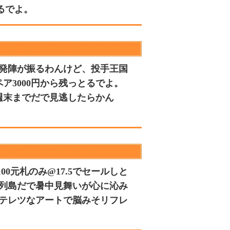
とるでよ。
先発陣が振るわんけど、投手王国
ア3000円から残っとるでよ。
週末までだで見逃したらかん
00元札のみ@17.5でセールしと
本列島だで暑中見舞いが心に沁み
キテレツなアートで脳みそリフレ