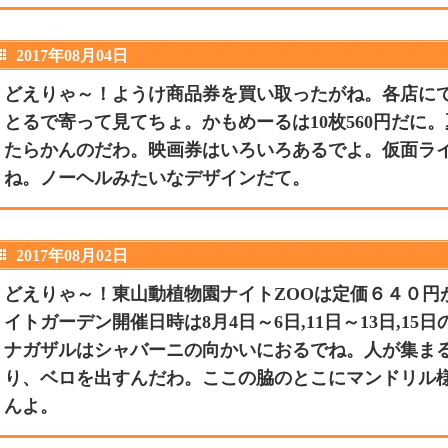
2017年08月04日
どえりゃ～！ようけ商品券を買い取ったがね。各店にてUC
とるで寄って見てちょ。かもめーるは10枚560円だに
たらかんのだわ。映画券はいろいろあるでよ。仮面ラ
ね。ノーヘルみたいなデザインだて。
2017年08月02日
どえりゃ～！東山動植物園ナイトZOOは定価６４０円
イトガーデン開催日時は8月4日～6日,11日～13日,15
ナガザルはシャバーニの向かいにおるでね。人が集ま
り、ベロを出すんだわ。ここの脇のとこにマンドリル
んよ。