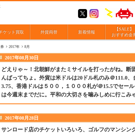
取
【SALE】
チケット買取
外貨両替
新着情報
おすすめ金
金券
2017年
8月
2017年08月30日
どえりゃ～！北朝鮮がまたミサイルを打ったがね。断
んばってちょ。外貨は米ドルは20ドル札のみ＠111.0、
3.75、香港ドルは５００，１０００札が＠15.5でセ
は今週末までだに。平和の大切さを噛みしめに行こみ
2017年08月28日
サンロード店のチケットいろいろ、ゴルフのマンシング