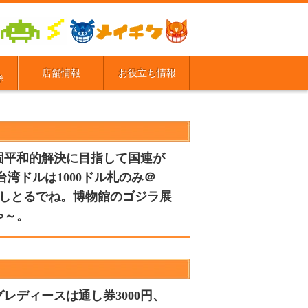
店舗情報
お役立ち情報
券
固平和的解決に目指して国連が
台湾ドルは1000ドル札のみ＠
ールしとるでね。博物館のゴジラ展
ゃ～。
レディースは通し券3000円、