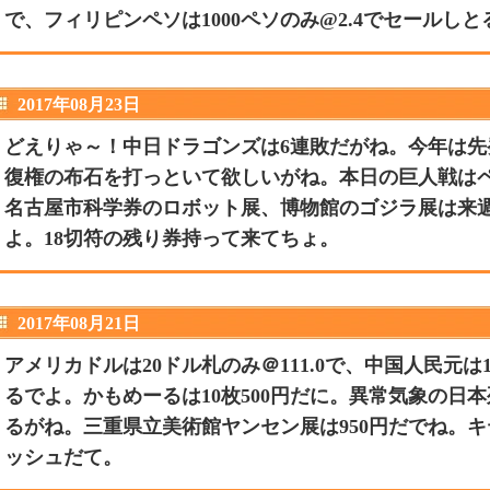
で、フィリピンペソは1000ペソのみ@2.4でセールし
2017年08月23日
どえりゃ～！中日ドラゴンズは6連敗だがね。今年は
復権の布石を打っといて欲しいがね。本日の巨人戦はペ
名古屋市科学券のロボット展、博物館のゴジラ展は来
よ。18切符の残り券持って来てちょ。
2017年08月21日
アメリカドルは20ドル札のみ＠111.0で、中国人民元は1
るでよ。かもめーるは10枚500円だに。異常気象の日
るがね。三重県立美術館ヤンセン展は950円だでね。
ッシュだて。