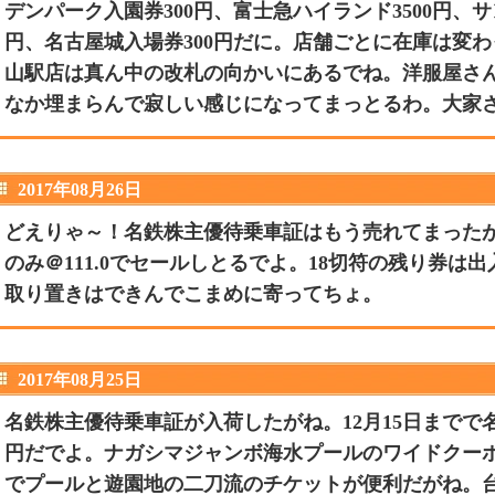
デンパーク入園券300円、富士急ハイランド3500円、サ
円、名古屋城入場券300円だに。店舗ごとに在庫は変
山駅店は真ん中の改札の向かいにあるでね。洋服屋さ
なか埋まらんで寂しい感じになってまっとるわ。大家
2017年08月26日
どえりゃ～！名鉄株主優待乗車証はもう売れてまったが
のみ＠111.0でセールしとるでよ。18切符の残り券は
取り置きはできんでこまめに寄ってちょ。
2017年08月25日
名鉄株主優待乗車証が入荷したがね。12月15日までで名
円だでよ。ナガシマジャンボ海水プールのワイドクーポ
でプールと遊園地の二刀流のチケットが便利だがね。台湾ド