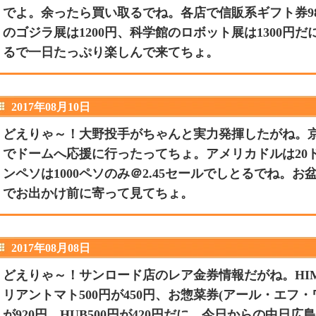
でよ。余ったら買い取るでね。各店で信販系ギフト券98
のゴジラ展は1200円、科学館のロボット展は1300円
るで一日たっぷり楽しんで来てちょ。
2017年08月10日
どえりゃ～！大野投手がちゃんと実力発揮したがね。
でドームへ応援に行ったってちょ。アメリカドルは20ドル
ンペソは1000ペソのみ＠2.45セールでしとるでね。
でお出かけ前に寄って見てちょ。
2017年08月08日
どえりゃ～！サンロード店のレア金券情報だがね。HIMAR
リアントマト500円が450円、お惣菜券(アール・エフ・ワン
が920円、HUB500円が420円だに。今日からの中日広