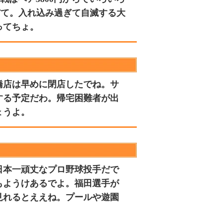
だて。入れ込み過ぎて自滅する大
ってちょ。
橋店は早めに閉店したでね。サ
する予定だわ。帰宅困難者が出
ょうよ。
日本一頑丈なプロ野球投手だで
もようけあるでよ。福田選手が
見れるとええね。プールや遊園
。