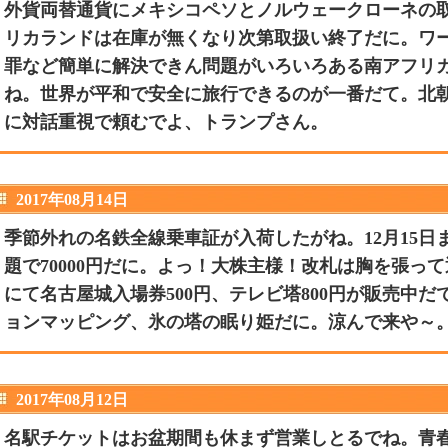
外貨両替通貨にメキシコペソとノルウェークローネの
リカランドは在庫が無くなり次第取扱い終了だに。ワ
罪など簡単に解決できん問題がいろいろある南アフリ
ね。世界が平和で安全に旅行できるのが一番だて。北
に対話重視で頼むでよ、トランプさん。
2017年08月14日
季節外れの名鉄全線乗車証が入荷したがね。12月15
題で70000円だに。よっ！大株主様！改札は胸を張っ
にて名古屋城入場券500円、テレビ塔800円が販売中
ョンマッピング、氷の塔の眠り姫だに。涼んで来や～
2017年08月12日
名駅チケットはお盆期間も休まず営業しとるでね。青春1