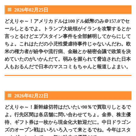
2026年02月25日
どえりゃ～！アメリカドルは100ドル紙幣のみ＠157.0でセ
ールしとるでよ。トランプ大統領がイランを攻撃するとか
言っとるけどエプスタイン事件を全部解明してからにして
ちょ。これはただの小児性愛虐待事件じゃないんだわ。欧
米の権力者が紛争や流行病、金融とか秘密会議で政策を決
めていたのがいかんだて。弱みを握られて脅迫された日本
人もおるんだで日本のマスコミもちゃんと報道しよまい。
2026年02月22日
どえりゃ～！新幹線切符はだいたい90％で買取りしとるで
よ。行先区間は各店舗に問い合わせてちょ。金券、株主優
待、ギフト券は一枚から現金化大歓迎だに。中日ドラゴン
ズのオープン戦はいろいろ入って来とるでね。今年はスタ