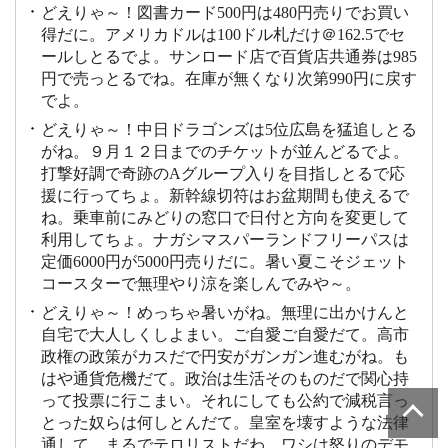
どえりゃ～！図書カード500円は480円売りでお買い
得だに。アメリカドルは100ドル札だけ＠162.5でセ
ールしとるでよ。サンロード店で百貨店共通券は985
円で売っとるでね。在庫が無くなり次第990円に戻す
でよ。
どえりゃ～！中日ドラゴンズは5位広島を猛追しとる
がね。９月１２日までのチケットが並んどるでよ。
打撃好調で奇跡のAグループ入りを目指しとるで応
援に行ってちょ。新幹線切符はお盆期間も使えるで
ね。乗車前にみどりの窓口で日付と方向を変更して
利用してちょ。ナガシマスパーランドフリーパスは
定価6000円が5000円売りだに。暑い夏こそジェット
コースターで無理やり涼を楽しんでみや～。
どえりゃ～！めっちゃ暑いがね。無理に出かけんと
自宅で大人しくしよまい。ご自愛ご自愛だて。高市
政権の政策がカスだで円安がガンガン進むがね。も
はや通貨危機だて。政治は生活そのものだで関心持
って投票に行こまい。それにしても公約で減税言っ
とった奴らは何しとんだて。皇室を壊すような法律
通して、まるでテロリストだわ。ワシは怒りのデモ