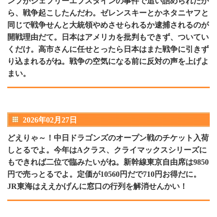
ンプがジェフリーエプスタインの事件で追い詰められたか
ら、戦争起こしたんだわ。ゼレンスキーとかネタニヤフと
同じで戦争せんと大統領やめさせられるか逮捕されるのが
開戦理由だて。日本はアメリカを批判もできず、ついてい
くだけ。高市さんに任せとったら日本はまた戦争に引きず
り込まれるがね。戦争の空気になる前に反対の声を上げよ
まい。
2026年02月27日
どえりゃ～！中日ドラゴンズのオープン戦のチケット入荷
しとるでよ。今年はAクラス、クライマックスシリーズに
もできれば二位で臨みたいがね。新幹線東京自由席は9850
円で売っとるでよ。定価が10560円だで710円お得だに。
JR東海はええかげんに窓口の行列を解消せんかい！