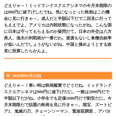
どえりゃ～！ミッドランドスクエアシネマの今月末期限の
は800円に値下げしたでね。気になっとった映画はこの機
会に見に行きゃ～。成人だと半額以下だで二回見に行って
もええでよ。アメリカは内戦状態になったがね。こんな国
に日本は守ってもらえるのか疑問だて。日本の外交は八方
美人、漁夫の利戦術が一番だわ。資源もないし食糧自給率
が低いんだでしょうがないがね。中国と揉めようとする政
党に投票したらかんよ。
2026年01月23日
どえりゃ～！寒い時は映画鑑賞でどうだね。ミッドランド
スクエアシネマは900円に値下げだに。一般は2000円だで
半額以下だがね。小学生でも定価1000円だで割安だに。今
月末期限だで話題の映画を見に行きゃ～。国宝、ズートピ
ア2、鬼滅の刃、チェーンソーマン、緊急取調室 、アバタ