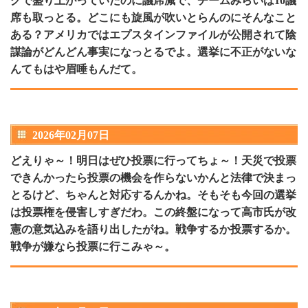
グで盛り上がっていたのに議席減で、チームみらいは10議
席も取っとる。どこにも旋風が吹いとらんのにそんなこと
ある？アメリカではエプスタインファイルが公開されて陰
謀論がどんどん事実になっとるでよ。選挙に不正がないな
んてもはや眉唾もんだて。
2026年02月07日
どえりゃ～！明日はぜひ投票に行ってちょ～！天災で投票
できんかったら投票の機会を作らないかんと法律で決まっ
とるけど、ちゃんと対応するんかね。そもそも今回の選挙
は投票権を侵害しすぎだわ。この終盤になって高市氏が改
憲の意気込みを語り出したがね。戦争するか投票するか。
戦争が嫌なら投票に行こみゃ～。