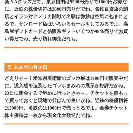
楽々Aクラスだて。東京自由は9500円売りで1060円お得だ
に。近鉄の株優切符は2000円売りだでね。名鉄百貨店の閉
店とイラン対アメリカ開戦で名駅は微妙は空気に包まれと
るで、サンロード店はいろいろセールをしてみるでよ。高
島屋ギフトカードと信販系ギフトいくつか98％売りでお買
い得だでね。売り切れ御免だなも。
2026年03月10日
どえりゃ～！愛知県美術館のゴッホ展は1900円で販売中だ
に。没入感を追及したゴッホまみれの展示が好評だがね。
23日に閉会するで早めに行っときゃ～。チケットを前もっ
て買っておくと現地で並ばんで良いがね。近鉄の株優切符
は2000円、名鉄のは1000円で売っとるでよ。金券チケット
株主優待は一枚から現金化大歓迎だでね。