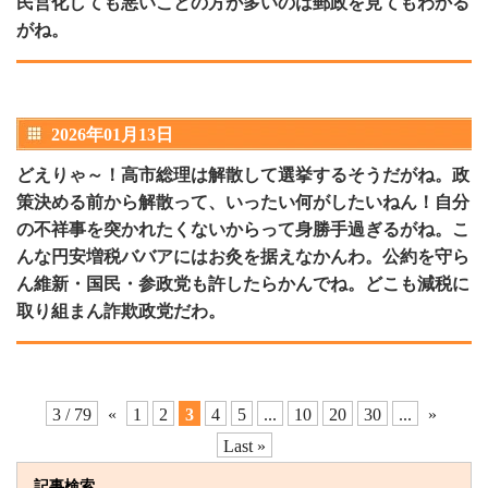
民営化しても悪いことの方が多いのは郵政を見てもわかる
がね。
2026年01月13日
どえりゃ～！高市総理は解散して選挙するそうだがね。政
策決める前から解散って、いったい何がしたいねん！自分
の不祥事を突かれたくないからって身勝手過ぎるがね。こ
んな円安増税ババアにはお灸を据えなかんわ。公約を守ら
ん維新・国民・参政党も許したらかんでね。どこも減税に
取り組まん詐欺政党だわ。
3 / 79
«
1
2
3
4
5
...
10
20
30
...
»
Last »
記事検索