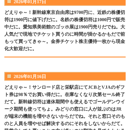
2026年01月17日
どえりゃ～！新幹線東京自由席は9700円に、近鉄の株優切
符は1900円に値下げだに。名鉄の株優切符は1000円で販売
中だに。愛知県美術館のゴッホ展は1900円売りだでね。大
人気だで現地でチケット買うのに時間が掛かるかもだで前
もって買ってきゃ～。金券チケット株主優待一枚から現金
化大歓迎だに。
2026年01月16日
どえりゃ～！サンロード店と栄駅店にてJCBとVJAのギフ
ト券は98％でお買い得だに。在庫なくなり次第セール終了
だて。新幹線切符は連休期間中も使えるでゴールデンウイ
ーク期間も使ってちょ。みどりの窓口に人が並ぶのはJR
が端末の機能を増やさないからだでね。それと窓口そのも
のと人員を増やせば解決するのにそれをしないからだて。