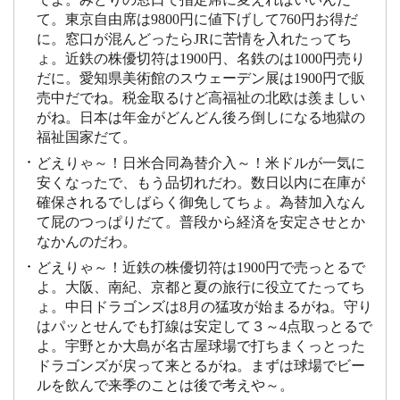
て。東京自由席は9800円に値下げして760円お得だ
に。窓口が混んどったらJRに苦情を入れたってち
ょ。近鉄の株優切符は1900円、名鉄のは1000円売り
だに。愛知県美術館のスウェーデン展は1900円で販
売中だでね。税金取るけど高福祉の北欧は羨ましい
がね。日本は年金がどんどん後ろ倒しになる地獄の
福祉国家だて。
どえりゃ～！日米合同為替介入～！米ドルが一気に
安くなったで、もう品切れだわ。数日以内に在庫が
確保されるでしばらく御免してちょ。為替加入なん
て屁のつっぱりだて。普段から経済を安定させとか
なかんのだわ。
どえりゃ～！近鉄の株優切符は1900円で売っとるで
よ。大阪、南紀、京都と夏の旅行に役立てたってち
ょ。中日ドラゴンズは8月の猛攻が始まるがね。守り
はパッとせんでも打線は安定して３～4点取っとるで
よ。宇野とか大島が名古屋球場で打ちまくっとった
ドラゴンズが戻って来とるがね。まずは球場でビー
ルを飲んで来季のことは後で考えや～。