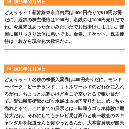
2026年02月05日
どえりゃ～！新幹線東京自由席は9650円売りで910円お得
だに。近鉄の株主優待は1900円、名鉄のは1000円売りだで
ね。今週末はあったかいみたいだでお出掛けしよまい。部
屋に籠りっきりは体に悪いでよ。金券、チケット、株主優
待は一枚から現金化大歓迎だに。
2026年01月30日
どえりゃ～！名鉄の株優入園券は400円売りだに。モンキ
ーパーク、ビーチランド、リトルワールドのどれかに入れ
るがね。ちょっと肌寒いけど今こそ空いとるで狙い目だ
て。愛知県美術館のゴッホ展は1900円売りだに。めっちゃ
売れとるで、これまでの展示とは一味違うゴッホ体験に期
待大だわ。それにしてもテレビ局は高市と統一教会のスキ
ャンダルを報道せんと何やっとるんか。大本営発表が国民