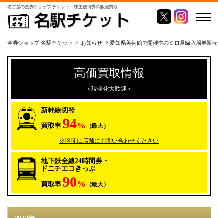
名古屋の金券ショップ チケット・株主優待券の販売買取
金券ショップ 名駅チケット
お知らせ
愛知県美術館で開催中のミロ展🖼️入場券販売して
高価買取情報
＜現金化大歓迎＞
新幹線切符
94
%
買取率
（最大）
※区間は店舗にお問い合わせください
地下鉄全線24時間券・
ドニチエコきっぷ
90
%
買取率
（最大）