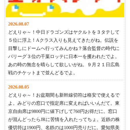
2026.08.07
どえりゃ～！中日ドラゴンズはヤクルトを３タテして
５位に浮上！Aクラス入りも見えてきたがね。伝説を
目撃しにドームへ行ってみんかね？落合監督の時代に
パリーグ３位の千葉ロッテに日本一を攫われたでよ。
あの時の無念を晴らして欲しいがね。９月２１日広島
戦のチケットまで並んどるでよ。
2026.08.05
どえりゃ～！お盆期間も新幹線切符は格安で使えるで
よ。みどりの窓口で指定席に変えればいいんだて。東
京自由席は9800円に値下げして760円お得だに。窓口
が混んどったらJRに苦情を入れたってちょ。近鉄の株
優切符は1900円、名鉄のは1000円売りだに。愛知県美