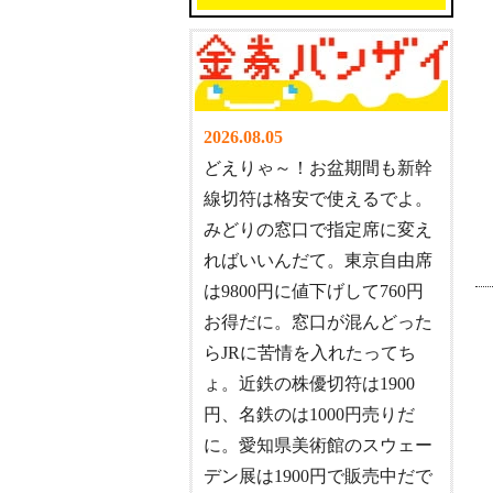
2026.08.05
どえりゃ～！お盆期間も新幹
線切符は格安で使えるでよ。
みどりの窓口で指定席に変え
ればいいんだて。東京自由席
は9800円に値下げして760円
お得だに。窓口が混んどった
らJRに苦情を入れたってち
ょ。近鉄の株優切符は1900
円、名鉄のは1000円売りだ
に。愛知県美術館のスウェー
デン展は1900円で販売中だで