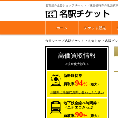
名古屋の金券ショップ チケット・株主優待券の販売買
ホーム
チケット販売
金券ショップ 名駅チケット
お知らせ
名阪ビジネ
高価買取情報
＜現金化大歓迎＞
新幹線切符
94
%
買取率
（最大）
※区間は店舗にお問い合わせください
地下鉄全線24時間券・
ドニチエコきっぷ
90
%
買取率
（最大）