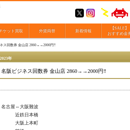
取
【SALE】
チケット買取
外貨両替
新着情報
おすすめ金
ス回数券 金山店 2860→→2000円‼️
2023年
名阪ビジネス回数券 金山店 2860→→2000円‼️
名古屋⇔大阪難波
近鉄日本橋
大阪上本町