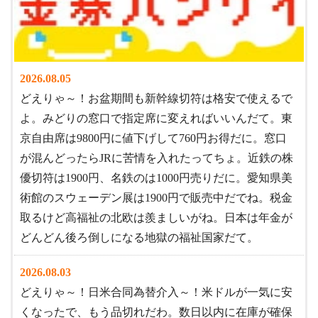
2026.08.05
どえりゃ～！お盆期間も新幹線切符は格安で使えるで
よ。みどりの窓口で指定席に変えればいいんだて。東
京自由席は9800円に値下げして760円お得だに。窓口
が混んどったらJRに苦情を入れたってちょ。近鉄の株
優切符は1900円、名鉄のは1000円売りだに。愛知県美
術館のスウェーデン展は1900円で販売中だでね。税金
取るけど高福祉の北欧は羨ましいがね。日本は年金が
どんどん後ろ倒しになる地獄の福祉国家だて。
2026.08.03
どえりゃ～！日米合同為替介入～！米ドルが一気に安
くなったで、もう品切れだわ。数日以内に在庫が確保