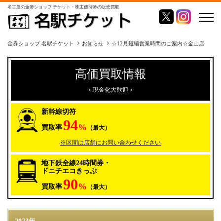
名古屋の金券ショップ チケット・株主優待券の販売買取
金券ショップ 名駅チケット
お知らせ
☆12月短縮営業時間のご案内‪☆金山店
高価買取情報
＜現金化大歓迎＞
新幹線切符
94
%
買取率
（最大）
※区間は店舗にお問い合わせください
地下鉄全線24時間券・
ドニチエコきっぷ
90
%
買取率
（最大）