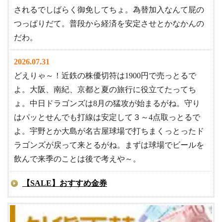
されるでしばらく御免してちょ。為替加入なんて屁の
つっぱりだて。普段から経済を安定させとかなかんの
だわ。
2026.07.31
どえりゃ～！近鉄の株優切符は1900円で売っとるで
よ。大阪、南紀、京都と夏の旅行に役立てたってち
ょ。中日ドラゴンズは8月の猛攻が始まるがね。守り
はパッとせんでも打線は安定して３～4点取っとるで
よ。宇野とか大島が名古屋球場で打ちまくっとったド
ラゴンズが戻って来とるがね。まずは球場でビールを
飲んで来季のことは後で考えや～。
【SALE】おすすめ金券