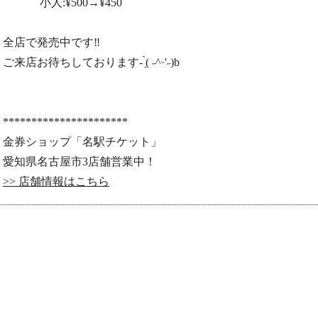
小人:¥500→¥450
全店で発売中です‼️
ご来店お待ちしております- ̗̀( ˶^ᵕ'˶)b
**********************
金券ショップ「名駅チケット」
愛知県名古屋市3店舗営業中！
>> 店舗情報はこちら