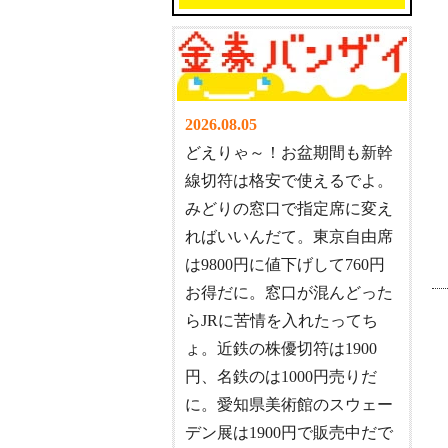
2026.08.05
どえりゃ～！お盆期間も新幹
線切符は格安で使えるでよ。
みどりの窓口で指定席に変え
ればいいんだて。東京自由席
は9800円に値下げして760円
お得だに。窓口が混んどった
らJRに苦情を入れたってち
ょ。近鉄の株優切符は1900
円、名鉄のは1000円売りだ
に。愛知県美術館のスウェー
デン展は1900円で販売中だで