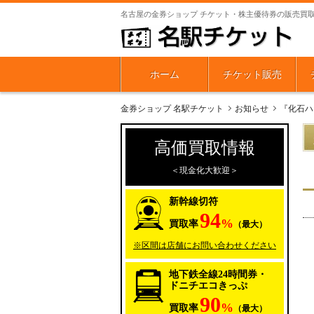
名古屋の金券ショップ チケット・株主優待券の販売買
ホーム
チケット販売
金券ショップ 名駅チケット
お知らせ
『化石ハ
高価買取情報
＜現金化大歓迎＞
新幹線切符
94
%
買取率
（最大）
※区間は店舗にお問い合わせください
地下鉄全線24時間券・
ドニチエコきっぷ
90
%
買取率
（最大）