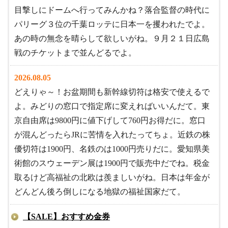
目撃しにドームへ行ってみんかね？落合監督の時代に
パリーグ３位の千葉ロッテに日本一を攫われたでよ。
あの時の無念を晴らして欲しいがね。９月２１日広島
戦のチケットまで並んどるでよ。
2026.08.05
どえりゃ～！お盆期間も新幹線切符は格安で使えるで
よ。みどりの窓口で指定席に変えればいいんだて。東
京自由席は9800円に値下げして760円お得だに。窓口
が混んどったらJRに苦情を入れたってちょ。近鉄の株
優切符は1900円、名鉄のは1000円売りだに。愛知県美
術館のスウェーデン展は1900円で販売中だでね。税金
取るけど高福祉の北欧は羨ましいがね。日本は年金が
どんどん後ろ倒しになる地獄の福祉国家だて。
【SALE】おすすめ金券