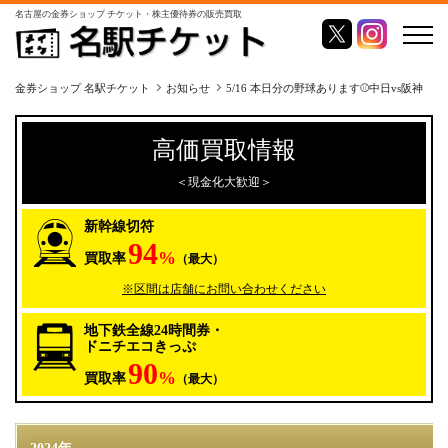
名古屋の金券ショップ チケット・株主優待券の販売買取
金券ショップ 名駅チケット
お知らせ
5/16 本日分の野球あります⚾️中日vs阪神
高価買取情報
＜現金化大歓迎＞
新幹線切符
94
%
買取率
（最大）
※区間は店舗にお問い合わせください
地下鉄全線24時間券・
ドニチエコきっぷ
90
%
買取率
（最大）