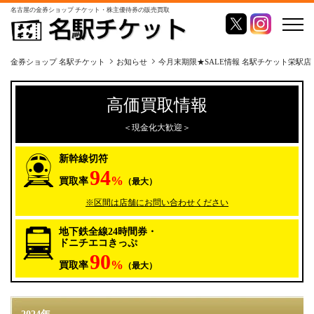
名古屋の金券ショップ チケット・株主優待券の販売買取
金券ショップ 名駅チケット
お知らせ
今月末期限★SALE情報 名駅チケット栄駅店
高価買取情報
＜現金化大歓迎＞
新幹線切符
94
%
買取率
（最大）
※区間は店舗にお問い合わせください
地下鉄全線24時間券・
ドニチエコきっぷ
90
%
買取率
（最大）