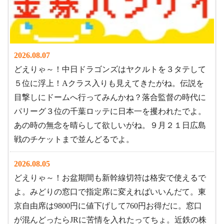
2026.08.07
どえりゃ～！中日ドラゴンズはヤクルトを３タテして
５位に浮上！Aクラス入りも見えてきたがね。伝説を
目撃しにドームへ行ってみんかね？落合監督の時代に
パリーグ３位の千葉ロッテに日本一を攫われたでよ。
あの時の無念を晴らして欲しいがね。９月２１日広島
戦のチケットまで並んどるでよ。
2026.08.05
どえりゃ～！お盆期間も新幹線切符は格安で使えるで
よ。みどりの窓口で指定席に変えればいいんだて。東
京自由席は9800円に値下げして760円お得だに。窓口
が混んどったらJRに苦情を入れたってちょ。近鉄の株