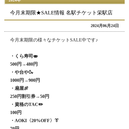
2024年
今月末期限★SALE情報 名駅チケット栄駅店
2024月06月24日
今月末期限の様々なチケットSALE中です♪
・くら寿司🍣
500円→480円
・や台や🍶
1000円→900円
・扇屋🍖
250円割引券→50円
・資格のTAC✏️
100円
・AOKI〈20%OFF〉👔
70円