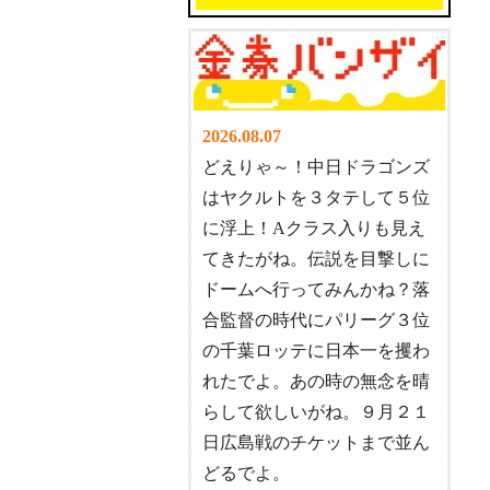
2026.08.07
どえりゃ～！中日ドラゴンズ
はヤクルトを３タテして５位
に浮上！Aクラス入りも見え
てきたがね。伝説を目撃しに
ドームへ行ってみんかね？落
合監督の時代にパリーグ３位
の千葉ロッテに日本一を攫わ
れたでよ。あの時の無念を晴
らして欲しいがね。９月２１
日広島戦のチケットまで並ん
どるでよ。