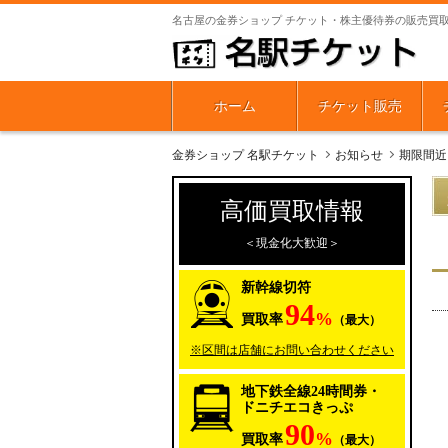
名古屋の金券ショップ チケット・株主優待券の販売買
ホーム
チケット販売
金券ショップ 名駅チケット
お知らせ
期限間近‼
高価買取情報
＜現金化大歓迎＞
新幹線切符
94
%
買取率
（最大）
※区間は店舗にお問い合わせください
地下鉄全線24時間券・
ドニチエコきっぷ
90
%
買取率
（最大）