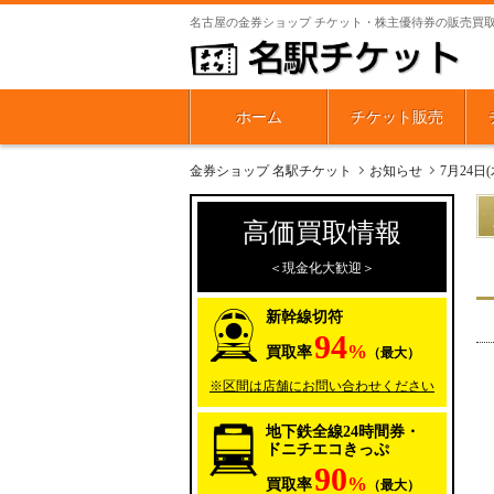
名古屋の金券ショップ チケット・株主優待券の販売買
ホーム
チケット販売
金券ショップ 名駅チケット
お知らせ
7月24
高価買取情報
＜現金化大歓迎＞
新幹線切符
94
%
買取率
（最大）
※区間は店舗にお問い合わせください
地下鉄全線24時間券・
ドニチエコきっぷ
90
%
買取率
（最大）