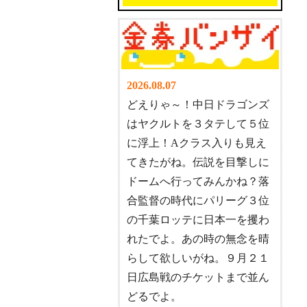
2026.08.07
どえりゃ～！中日ドラゴンズ
はヤクルトを３タテして５位
に浮上！Aクラス入りも見え
てきたがね。伝説を目撃しに
ドームへ行ってみんかね？落
合監督の時代にパリーグ３位
の千葉ロッテに日本一を攫わ
れたでよ。あの時の無念を晴
らして欲しいがね。９月２１
日広島戦のチケットまで並ん
どるでよ。