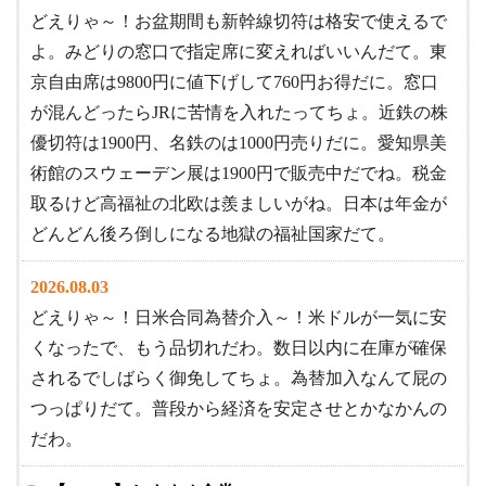
どえりゃ～！お盆期間も新幹線切符は格安で使えるで
よ。みどりの窓口で指定席に変えればいいんだて。東
京自由席は9800円に値下げして760円お得だに。窓口
が混んどったらJRに苦情を入れたってちょ。近鉄の株
優切符は1900円、名鉄のは1000円売りだに。愛知県美
術館のスウェーデン展は1900円で販売中だでね。税金
取るけど高福祉の北欧は羨ましいがね。日本は年金が
どんどん後ろ倒しになる地獄の福祉国家だて。
2026.08.03
どえりゃ～！日米合同為替介入～！米ドルが一気に安
くなったで、もう品切れだわ。数日以内に在庫が確保
されるでしばらく御免してちょ。為替加入なんて屁の
つっぱりだて。普段から経済を安定させとかなかんの
だわ。