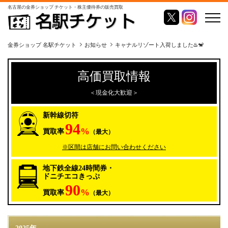
名古屋の金券ショップ チケット・株主優待券の販売買取
金券ショップ 名駅チケット
お知らせ
キャナルリゾート入荷しました♨️🐒
高価買取情報
＜現金化大歓迎＞
新幹線切符
94
%
買取率
（最大）
※区間は店舗にお問い合わせください
地下鉄全線24時間券・
ドニチエコきっぷ
90
%
買取率
（最大）