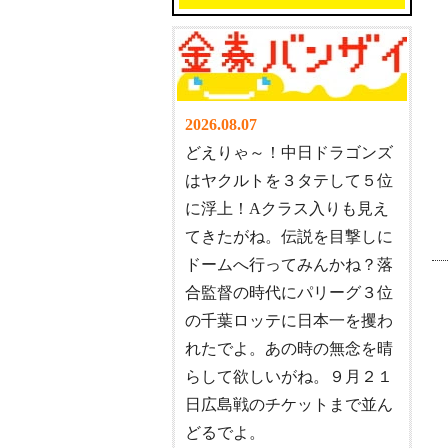
2026.08.07
どえりゃ～！中日ドラゴンズ
はヤクルトを３タテして５位
に浮上！Aクラス入りも見え
てきたがね。伝説を目撃しに
ドームへ行ってみんかね？落
合監督の時代にパリーグ３位
の千葉ロッテに日本一を攫わ
れたでよ。あの時の無念を晴
らして欲しいがね。９月２１
日広島戦のチケットまで並ん
どるでよ。