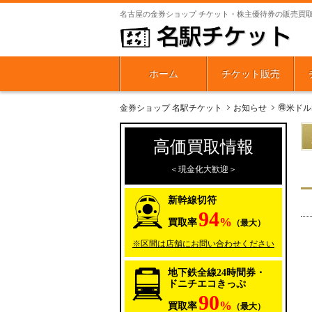
名古屋の金券ショップ チケット・株主優待券の販売買
ホーム
チケット販売
金券ショップ 名駅チケット
お知らせ
🉐米ドルS
高価買取情報
＜現金化大歓迎＞
新幹線切符
94
%
買取率
（最大）
※区間は店舗にお問い合わせください
地下鉄全線24時間券・
ドニチエコきっぷ
90
%
買取率
（最大）