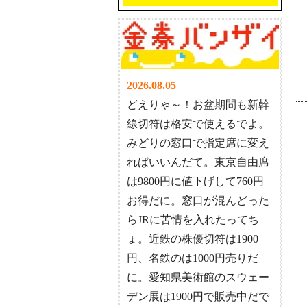
2026.08.05
どえりゃ～！お盆期間も新幹
線切符は格安で使えるでよ。
みどりの窓口で指定席に変え
ればいいんだて。東京自由席
は9800円に値下げして760円
お得だに。窓口が混んどった
らJRに苦情を入れたってち
ょ。近鉄の株優切符は1900
円、名鉄のは1000円売りだ
に。愛知県美術館のスウェー
デン展は1900円で販売中だで