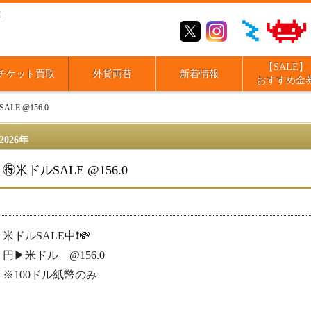
取
【SALE】
チケット買取
外貨両替
新着情報
おすすめ金
ALE @156.0
2026年
🉐米ドルSALE @156.0
米ドルSALE中❗️💸
円▶︎米ドル @156.0
※100ドル紙幣のみ