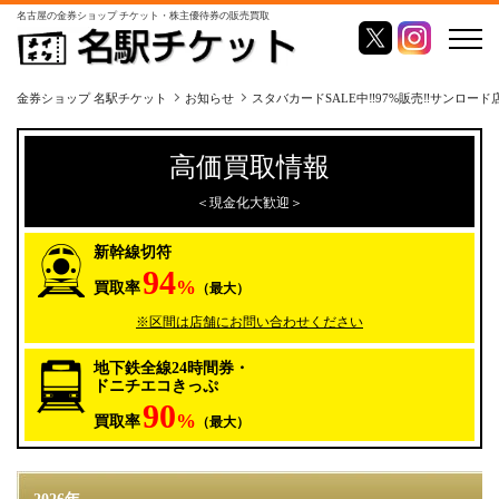
名古屋の金券ショップ チケット・株主優待券の販売買取
金券ショップ 名駅チケット
お知らせ
スタバカードSALE中‼️97%販売‼️サンロード
高価買取情報
＜現金化大歓迎＞
新幹線切符
94
%
買取率
（最大）
※区間は店舗にお問い合わせください
地下鉄全線24時間券・
ドニチエコきっぷ
90
%
買取率
（最大）