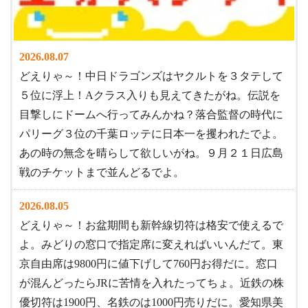
2026.08.07
どえりゃ～！中日ドラゴンズはヤクルトを３タテして
５位に浮上！Aクラス入りも見えてきたがね。伝説を
目撃しにドームへ行ってみんかね？落合監督の時代に
パリーグ３位の千葉ロッテに日本一を攫われたでよ。
あの時の無念を晴らして欲しいがね。９月２１日広島
戦のチケットまで並んどるでよ。
2026.08.05
どえりゃ～！お盆期間も新幹線切符は格安で使えるで
よ。みどりの窓口で指定席に変えればいいんだて。東
京自由席は9800円に値下げして760円お得だに。窓口
が混んどったらJRに苦情を入れたってちょ。近鉄の株
優切符は1900円、名鉄のは1000円売りだに。愛知県美