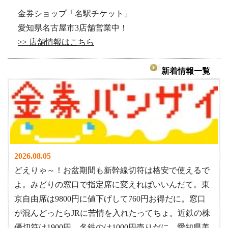
金券ショップ「名駅チケット」
愛知県名古屋市3店舗営業中！
>> 店舗情報はこちら
新着情報一覧
2026.08.05
どえりゃ～！お盆期間も新幹線切符は格安で使えるで
よ。みどりの窓口で指定席に変えればいいんだて。東
京自由席は9800円に値下げして760円お得だに。窓口
が混んどったらJRに苦情を入れたってちょ。近鉄の株
優切符は1900円、名鉄のは1000円売りだに。愛知県美