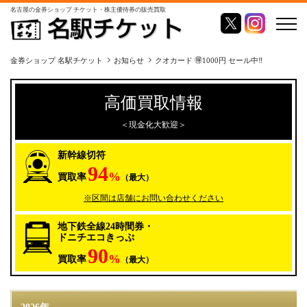
名古屋の金券ショップ チケット・株主優待券の販売買取
金券ショップ 名駅チケット
お知らせ
クオカード 🉐1000円 セール中‼️
高価買取情報
＜現金化大歓迎＞
新幹線切符
94
%
買取率
（最大）
※区間は店舗にお問い合わせください
地下鉄全線24時間券・
ドニチエコきっぷ
90
%
買取率
（最大）