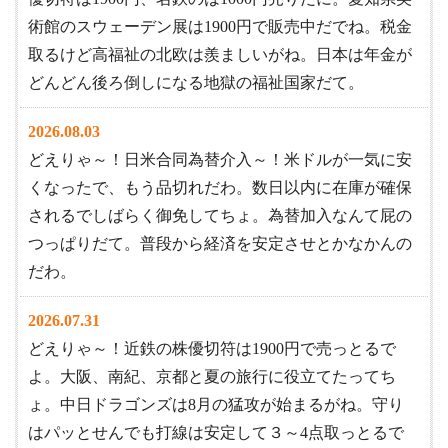
術館のスウェーデン展は1900円で販売中だでね。税金
取るけど高福祉の北欧は羨ましいがね。日本は年金が
どんどん後ろ倒しになる地獄の福祉国家だて。
2026.08.03
どえりゃ～！日米合同為替介入～！米ドルが一気に安
くなったで、もう品切れだわ。数日以内に在庫が確保
されるでしばらく御免してちょ。為替加入なんて屁の
つっぱりだて。普段から経済を安定させとかなかんの
だわ。
2026.07.31
どえりゃ～！近鉄の株優切符は1900円で売っとるで
よ。大阪、南紀、京都と夏の旅行に役立てたってち
ょ。中日ドラゴンズは8月の猛攻が始まるがね。守り
はパッとせんでも打線は安定して３～4点取っとるで