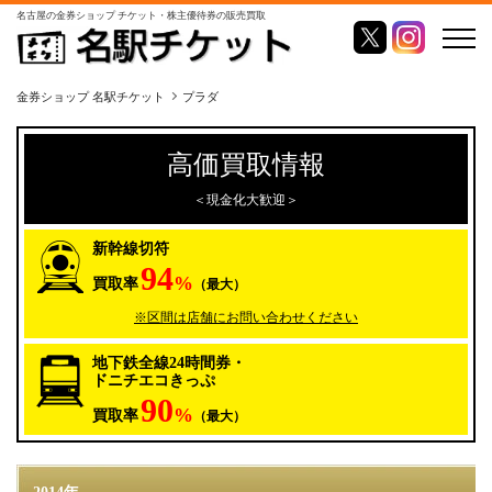
名古屋の金券ショップ チケット・株主優待券の販売買取
金券ショップ 名駅チケット
プラダ
高価買取情報
＜現金化大歓迎＞
新幹線切符
94
%
買取率
（最大）
※区間は店舗にお問い合わせください
地下鉄全線24時間券・
ドニチエコきっぷ
90
%
買取率
（最大）