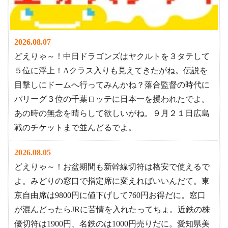
2026.08.07
どえりゃ～！中日ドラゴンズはヤクルトを３タテして
５位に浮上！Aクラス入りも見えてきたがね。伝説を
目撃しにドームへ行ってみんかね？落合監督の時代に
パリーグ３位の千葉ロッテに日本一を攫われたでよ。
あの時の無念を晴らして欲しいがね。９月２１日広島
戦のチケットまで並んどるでよ。
2026.08.05
どえりゃ～！お盆期間も新幹線切符は格安で使えるで
よ。みどりの窓口で指定席に変えればいいんだて。東
京自由席は9800円に値下げして760円お得だに。窓口
が混んどったらJRに苦情を入れたってちょ。近鉄の株
優切符は1900円、名鉄のは1000円売りだに。愛知県美