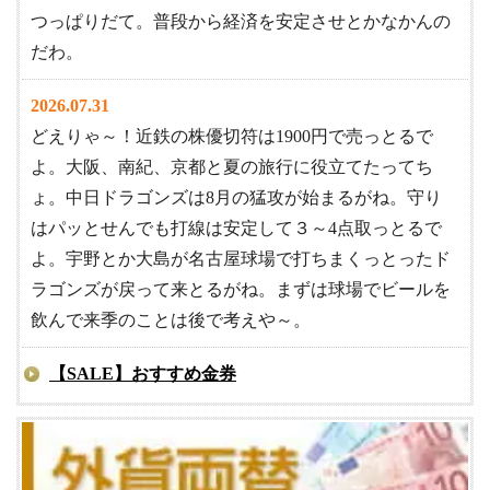
つっぱりだて。普段から経済を安定させとかなかんの
だわ。
2026.07.31
どえりゃ～！近鉄の株優切符は1900円で売っとるで
よ。大阪、南紀、京都と夏の旅行に役立てたってち
ょ。中日ドラゴンズは8月の猛攻が始まるがね。守り
はパッとせんでも打線は安定して３～4点取っとるで
よ。宇野とか大島が名古屋球場で打ちまくっとったド
ラゴンズが戻って来とるがね。まずは球場でビールを
飲んで来季のことは後で考えや～。
【SALE】おすすめ金券