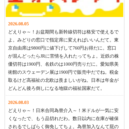
2026.08.05
どえりゃ～！お盆期間も新幹線切符は格安で使えるで
よ。みどりの窓口で指定席に変えればいいんだて。東
京自由席は9800円に値下げして760円お得だに。窓口
が混んどったらJRに苦情を入れたってちょ。近鉄の株
優切符は1900円、名鉄のは1000円売りだに。愛知県美
術館のスウェーデン展は1900円で販売中だでね。税金
取るけど高福祉の北欧は羨ましいがね。日本は年金が
どんどん後ろ倒しになる地獄の福祉国家だて。
2026.08.03
どえりゃ～！日米合同為替介入～！米ドルが一気に安
くなったで、もう品切れだわ。数日以内に在庫が確保
されるでしばらく御免してちょ。為替加入なんて屁の