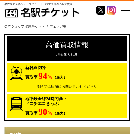
名古屋の金券ショップ チケット・株主優待券の販売買取
金券ショップ 名駅チケット
フェラガモ
高価買取情報
＜現金化大歓迎＞
新幹線切符
94
%
買取率
（最大）
※区間は店舗にお問い合わせください
地下鉄全線24時間券・
ドニチエコきっぷ
90
%
買取率
（最大）