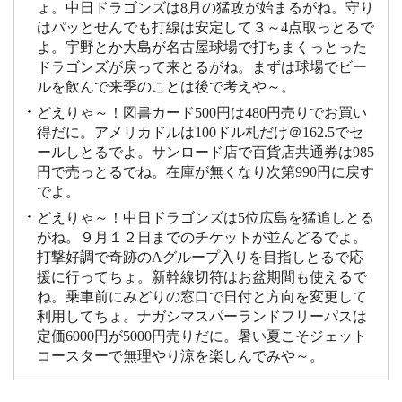
ょ。中日ドラゴンズは8月の猛攻が始まるがね。守り
はパッとせんでも打線は安定して３～4点取っとるで
よ。宇野とか大島が名古屋球場で打ちまくっとった
ドラゴンズが戻って来とるがね。まずは球場でビー
ルを飲んで来季のことは後で考えや～。
どえりゃ～！図書カード500円は480円売りでお買い
得だに。アメリカドルは100ドル札だけ＠162.5でセ
ールしとるでよ。サンロード店で百貨店共通券は985
円で売っとるでね。在庫が無くなり次第990円に戻す
でよ。
どえりゃ～！中日ドラゴンズは5位広島を猛追しとる
がね。９月１２日までのチケットが並んどるでよ。
打撃好調で奇跡のAグループ入りを目指しとるで応
援に行ってちょ。新幹線切符はお盆期間も使えるで
ね。乗車前にみどりの窓口で日付と方向を変更して
利用してちょ。ナガシマスパーランドフリーパスは
定価6000円が5000円売りだに。暑い夏こそジェット
コースターで無理やり涼を楽しんでみや～。