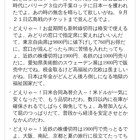
時代にパリーグ３位の千葉ロッテに日本一を攫われ
たでよ。あの時の無念を晴らして欲しいがね。９月
２１日広島戦のチケットまで並んどるでよ。
どえりゃ～！お盆期間も新幹線切符は格安で使える
でよ。みどりの窓口で指定席に変えればいいんだ
て。東京自由席は9800円に値下げして760円お得だ
に。窓口が混んどったらJRに苦情を入れたってち
ょ。近鉄の株優切符は1900円、名鉄のは1000円売り
だに。愛知県美術館のスウェーデン展は1900円で販
売中だでね。税金取るけど高福祉の北欧は羨ましい
がね。日本は年金がどんどん後ろ倒しになる地獄の
福祉国家だて。
どえりゃ～！日米合同為替介入～！米ドルが一気に
安くなったで、もう品切れだわ。数日以内に在庫が
確保されるでしばらく御免してちょ。為替加入なん
て屁のつっぱりだて。普段から経済を安定させとか
なかんのだわ。
どえりゃ～！近鉄の株優切符は1900円で売っとるで
よ。大阪、南紀、京都と夏の旅行に役立てたってち