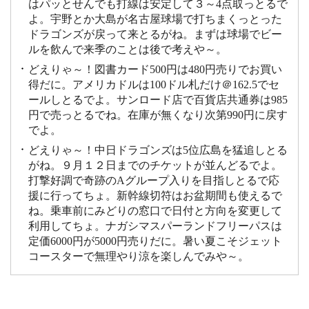
はパッとせんでも打線は安定して３～4点取っとるで
よ。宇野とか大島が名古屋球場で打ちまくっとった
ドラゴンズが戻って来とるがね。まずは球場でビー
ルを飲んで来季のことは後で考えや～。
どえりゃ～！図書カード500円は480円売りでお買い
得だに。アメリカドルは100ドル札だけ＠162.5でセ
ールしとるでよ。サンロード店で百貨店共通券は985
円で売っとるでね。在庫が無くなり次第990円に戻す
でよ。
どえりゃ～！中日ドラゴンズは5位広島を猛追しとる
がね。９月１２日までのチケットが並んどるでよ。
打撃好調で奇跡のAグループ入りを目指しとるで応
援に行ってちょ。新幹線切符はお盆期間も使えるで
ね。乗車前にみどりの窓口で日付と方向を変更して
利用してちょ。ナガシマスパーランドフリーパスは
定価6000円が5000円売りだに。暑い夏こそジェット
コースターで無理やり涼を楽しんでみや～。