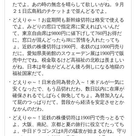
たでよ。あの時の無念を晴らして欲しいがね。９月
２１日広島戦のチケットまで並んどるでよ。
どえりゃ～！お盆期間も新幹線切符は格安で使える
でよ。みどりの窓口で指定席に変えればいいんだ
て。東京自由席は9800円に値下げして760円お得だ
に。窓口が混んどったらJRに苦情を入れたってち
ょ。近鉄の株優切符は1900円、名鉄のは1000円売り
だに。愛知県美術館のスウェーデン展は1900円で販
売中だでね。税金取るけど高福祉の北欧は羨ましい
がね。日本は年金がどんどん後ろ倒しになる地獄の
福祉国家だて。
どえりゃ～！日米合同為替介入～！米ドルが一気に
安くなったで、もう品切れだわ。数日以内に在庫が
確保されるでしばらく御免してちょ。為替加入なん
て屁のつっぱりだて。普段から経済を安定させとか
なかんのだわ。
どえりゃ～！近鉄の株優切符は1900円で売っとるで
よ。大阪、南紀、京都と夏の旅行に役立てたってち
ょ。中日ドラゴンズは8月の猛攻が始まるがね。守り