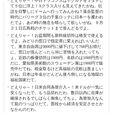
どえりゃ～！中日ドラゴンズはヤクルトを３タテし
て５位に浮上！Aクラス入りも見えてきたがね。伝
説を目撃しにドームへ行ってみんかね？落合監督の
時代にパリーグ３位の千葉ロッテに日本一を攫われ
たでよ。あの時の無念を晴らして欲しいがね。９月
２１日広島戦のチケットまで並んどるでよ。
どえりゃ～！お盆期間も新幹線切符は格安で使える
でよ。みどりの窓口で指定席に変えればいいんだ
て。東京自由席は9800円に値下げして760円お得だ
に。窓口が混んどったらJRに苦情を入れたってち
ょ。近鉄の株優切符は1900円、名鉄のは1000円売り
だに。愛知県美術館のスウェーデン展は1900円で販
売中だでね。税金取るけど高福祉の北欧は羨ましい
がね。日本は年金がどんどん後ろ倒しになる地獄の
福祉国家だて。
どえりゃ～！日米合同為替介入～！米ドルが一気に
安くなったで、もう品切れだわ。数日以内に在庫が
確保されるでしばらく御免してちょ。為替加入なん
て屁のつっぱりだて。普段から経済を安定させとか
なかんのだわ。