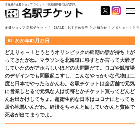
名古屋の金券ショップ チケット・株主優待券の販売買取
金券ショップ 名駅チケット
【SALE】おすすめ金券
お知らせ
どえりゃ～！とう
2020年03月23日
どえりゃ～！とうとうオリンピックの延期の話が持ち上が
ってきたがね。マラソンを北海道に移すとか言って大騒ぎ
していたのがアホらしいほどの大問題だて。ロゴや競技場
のデザインでも問題起こすし、こんなやっかいな代物は二
度と日本でやったらかんわ。名駅チケットは全店舗で元気
に営業しとるで元気な人は切符とかチケット買ってどんど
んお出かけしてちょ。超衛生的な日本はコロナにとっても
居心地悪いんだわ。経済をちゃんと回していかんと貧困で
死者が出てまうでよ。