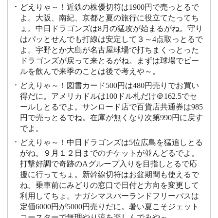
どえりゃ～！近鉄の株優切符は1900円で売っとるで
よ。大阪、南紀、京都と夏の旅行に役立てたってち
ょ。中日ドラゴンズは8月の猛攻が始まるがね。守り
はパッとせんでも打線は安定して３～4点取っとるで
よ。宇野とか大島が名古屋球場で打ちまくっとった
ドラゴンズが戻って来とるがね。まずは球場でビー
ルを飲んで来季のことは後で考えや～。
どえりゃ～！図書カード500円は480円売りでお買い
得だに。アメリカドルは100ドル札だけ＠162.5でセ
ールしとるでよ。サンロード店で百貨店共通券は985
円で売っとるでね。在庫が無くなり次第990円に戻す
でよ。
どえりゃ～！中日ドラゴンズは5位広島を猛追しとる
がね。９月１２日までのチケットが並んどるでよ。
打撃好調で奇跡のAグループ入りを目指しとるで応
援に行ってちょ。新幹線切符はお盆期間も使えるで
ね。乗車前にみどりの窓口で日付と方向を変更して
利用してちょ。ナガシマスパーランドフリーパスは
定価6000円が5000円売りだに。暑い夏こそジェット
コースターで無理やり涼を楽しんでみや～。