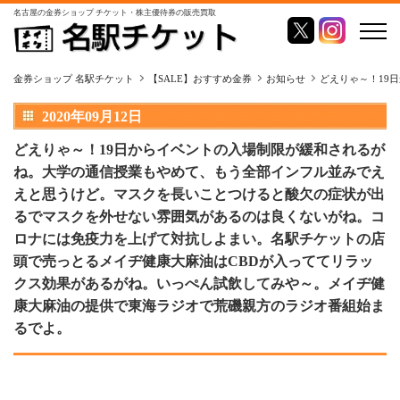
名古屋の金券ショップ チケット・株主優待券の販売買取
金券ショップ 名駅チケット
【SALE】おすすめ金券
お知らせ
どえりゃ～！19
2020年09月12日
どえりゃ～！19日からイベントの入場制限が緩和されるが
ね。大学の通信授業もやめて、もう全部インフル並みでえ
えと思うけど。マスクを長いことつけると酸欠の症状が出
るでマスクを外せない雰囲気があるのは良くないがね。コ
ロナには免疫力を上げて対抗しよまい。名駅チケットの店
頭で売っとるメイヂ健康大麻油はCBDが入っててリラッ
クス効果があるがね。いっぺん試飲してみや～。メイヂ健
康大麻油の提供で東海ラジオで荒磯親方のラジオ番組始ま
るでよ。