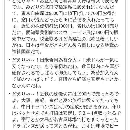
どえりゃ～！お盆期間も新幹線切符は格安で使える
でよ。みどりの窓口で指定席に変えればいいんだ
て。東京自由席は9800円に値下げして760円お得だ
に。窓口が混んどったらJRに苦情を入れたってち
ょ。近鉄の株優切符は1900円、名鉄のは1000円売り
だに。愛知県美術館のスウェーデン展は1900円で販
売中だでね。税金取るけど高福祉の北欧は羨ましい
がね。日本は年金がどんどん後ろ倒しになる地獄の
福祉国家だて。
どえりゃ～！日米合同為替介入～！米ドルが一気に
安くなったで、もう品切れだわ。数日以内に在庫が
確保されるでしばらく御免してちょ。為替加入なん
て屁のつっぱりだて。普段から経済を安定させとか
なかんのだわ。
どえりゃ～！近鉄の株優切符は1900円で売っとるで
よ。大阪、南紀、京都と夏の旅行に役立てたってち
ょ。中日ドラゴンズは8月の猛攻が始まるがね。守り
はパッとせんでも打線は安定して３～4点取っとるで
よ。宇野とか大島が名古屋球場で打ちまくっとった
ドラゴンズが戻って来とるがね。まずは球場でビー