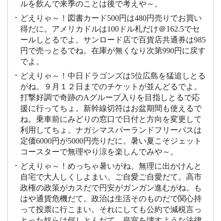
ルを飲んで来季のことは後で考えや～。
どえりゃ～！図書カード500円は480円売りでお買い
得だに。アメリカドルは100ドル札だけ＠162.5でセ
ールしとるでよ。サンロード店で百貨店共通券は985
円で売っとるでね。在庫が無くなり次第990円に戻す
でよ。
どえりゃ～！中日ドラゴンズは5位広島を猛追しとる
がね。９月１２日までのチケットが並んどるでよ。
打撃好調で奇跡のAグループ入りを目指しとるで応
援に行ってちょ。新幹線切符はお盆期間も使えるで
ね。乗車前にみどりの窓口で日付と方向を変更して
利用してちょ。ナガシマスパーランドフリーパスは
定価6000円が5000円売りだに。暑い夏こそジェット
コースターで無理やり涼を楽しんでみや～。
どえりゃ～！めっちゃ暑いがね。無理に出かけんと
自宅で大人しくしよまい。ご自愛ご自愛だて。高市
政権の政策がカスだで円安がガンガン進むがね。も
はや通貨危機だて。政治は生活そのものだで関心持
って投票に行こまい。それにしても公約で減税言っ
とった奴らは何しとんだて。皇室を壊すような法律