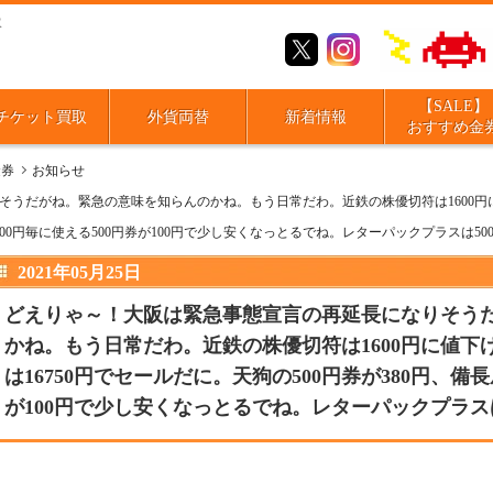
取
【SALE】
チケット買取
外貨両替
新着情報
おすすめ金
金券
お知らせ
うだがね。緊急の意味を知らんのかね。もう日常だわ。近鉄の株優切符は1600円に
000円毎に使える500円券が100円で少し安くなっとるでね。レターパックプラスは50
2021年05月25日
どえりゃ～！大阪は緊急事態宣言の再延長になりそう
かね。もう日常だわ。近鉄の株優切符は1600円に値
は16750円でセールだに。天狗の500円券が380円、備長
が100円で少し安くなっとるでね。レターパックプラスは