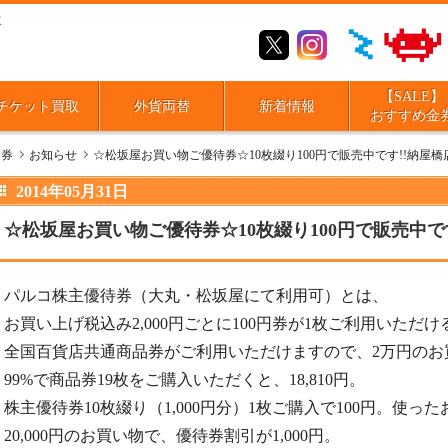
取
【SALE】
チケット買取
外貨両替
新着情報
おすすめ金
金券
お知らせ
☆松坂屋お買い物ご優待券☆10枚綴り100円で販売中です!!納屋橋
2014年05月31日
☆松坂屋お買い物ご優待券☆10枚綴り100円で販売中です
パルコ株主優待券（大丸・松坂屋にて利用可）とは、
お買い上げ税込み2,000円ごとに100円券が1枚ご利用いただ
全国百貨店共通商品券がご利用いただけますので、2万円のお
99%で商品券19枚をご購入いただくと、18,810円。
株主優待券10枚綴り（1,000円分）1枚ご購入で100円。使ったお
20,000円のお買い物で、優待券割引が1,000円。