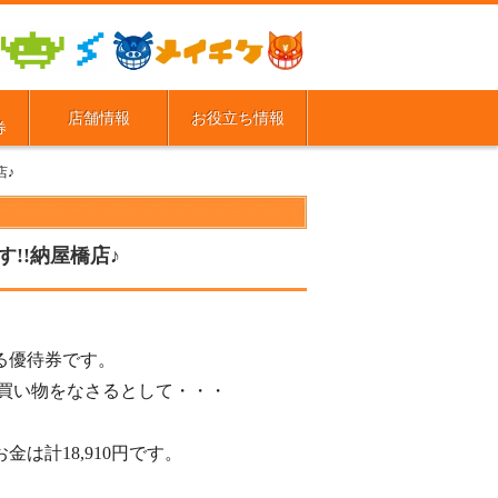
店舗情報
お役立ち情報
券
店♪
!!納屋橋店♪
ける優待券です。
買い物をなさるとして・・・
金は計18,910円です。