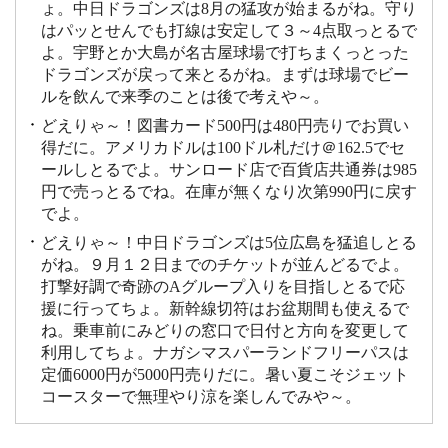
ょ。中日ドラゴンズは8月の猛攻が始まるがね。守り
はパッとせんでも打線は安定して３～4点取っとるで
よ。宇野とか大島が名古屋球場で打ちまくっとった
ドラゴンズが戻って来とるがね。まずは球場でビー
ルを飲んで来季のことは後で考えや～。
どえりゃ～！図書カード500円は480円売りでお買い
得だに。アメリカドルは100ドル札だけ＠162.5でセ
ールしとるでよ。サンロード店で百貨店共通券は985
円で売っとるでね。在庫が無くなり次第990円に戻す
でよ。
どえりゃ～！中日ドラゴンズは5位広島を猛追しとる
がね。９月１２日までのチケットが並んどるでよ。
打撃好調で奇跡のAグループ入りを目指しとるで応
援に行ってちょ。新幹線切符はお盆期間も使えるで
ね。乗車前にみどりの窓口で日付と方向を変更して
利用してちょ。ナガシマスパーランドフリーパスは
定価6000円が5000円売りだに。暑い夏こそジェット
コースターで無理やり涼を楽しんでみや～。