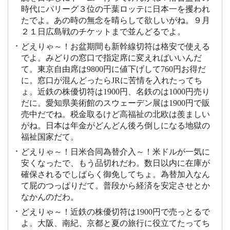
時代にパリーグ３位の千葉ロッテに日本一を攫われ
たでよ。あの時の無念を晴らして欲しいがね。９月
２１日広島戦のチケットまで並んどるでよ。
どえりゃ～！お盆期間も新幹線切符は格安で使える
でよ。みどりの窓口で指定席に変えればいいんだ
て。東京自由席は9800円に値下げして760円お得だ
に。窓口が混んどったらJRに苦情を入れたってち
ょ。近鉄の株優切符は1900円、名鉄のは1000円売り
だに。愛知県美術館のスウェーデン展は1900円で販
売中だでね。税金取るけど高福祉の北欧は羨ましい
がね。日本は年金がどんどん後ろ倒しになる地獄の
福祉国家だて。
どえりゃ～！日米合同為替介入～！米ドルが一気に
安くなったで、もう品切れだわ。数日以内に在庫が
確保されるでしばらく御免してちょ。為替加入なん
て屁のつっぱりだて。普段から経済を安定させとか
なかんのだわ。
どえりゃ～！近鉄の株優切符は1900円で売っとるで
よ。大阪、南紀、京都と夏の旅行に役立てたってち