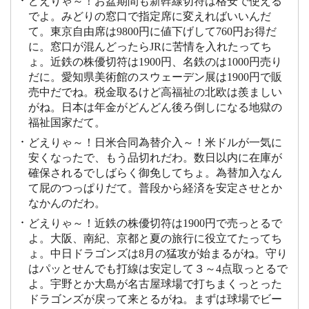
どえりゃ～！お盆期間も新幹線切符は格安で使える
でよ。みどりの窓口で指定席に変えればいいんだ
て。東京自由席は9800円に値下げして760円お得だ
に。窓口が混んどったらJRに苦情を入れたってち
ょ。近鉄の株優切符は1900円、名鉄のは1000円売り
だに。愛知県美術館のスウェーデン展は1900円で販
売中だでね。税金取るけど高福祉の北欧は羨ましい
がね。日本は年金がどんどん後ろ倒しになる地獄の
福祉国家だて。
どえりゃ～！日米合同為替介入～！米ドルが一気に
安くなったで、もう品切れだわ。数日以内に在庫が
確保されるでしばらく御免してちょ。為替加入なん
て屁のつっぱりだて。普段から経済を安定させとか
なかんのだわ。
どえりゃ～！近鉄の株優切符は1900円で売っとるで
よ。大阪、南紀、京都と夏の旅行に役立てたってち
ょ。中日ドラゴンズは8月の猛攻が始まるがね。守り
はパッとせんでも打線は安定して３～4点取っとるで
よ。宇野とか大島が名古屋球場で打ちまくっとった
ドラゴンズが戻って来とるがね。まずは球場でビー