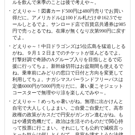
ルを飲んで来季のことは後で考えや～。
どえりゃ～！図書カード500円は480円売りでお買い
得だに。アメリカドルは100ドル札だけ＠162.5でセ
ールしとるでよ。サンロード店で百貨店共通券は985
円で売っとるでね。在庫が無くなり次第990円に戻す
でよ。
どえりゃ～！中日ドラゴンズは5位広島を猛追しとる
がね。９月１２日までのチケットが並んどるでよ。
打撃好調で奇跡のAグループ入りを目指しとるで応
援に行ってちょ。新幹線切符はお盆期間も使えるで
ね。乗車前にみどりの窓口で日付と方向を変更して
利用してちょ。ナガシマスパーランドフリーパスは
定価6000円が5000円売りだに。暑い夏こそジェット
コースターで無理やり涼を楽しんでみや～。
どえりゃ～！めっちゃ暑いがね。無理に出かけんと
自宅で大人しくしよまい。ご自愛ご自愛だて。高市
政権の政策がカスだで円安がガンガン進むがね。も
はや通貨危機だて。政治は生活そのものだで関心持
って投票に行こまい。それにしても公約で減税言っ
とった奴らは何しとんだて。皇室を壊すような法律