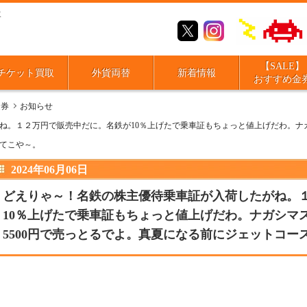
取
【SALE】
チケット買取
外貨両替
新着情報
おすすめ金
金券
お知らせ
ね。１２万円で販売中だに。名鉄が10％上げたで乗車証もちょっと値上げだわ。ナガ
てこや～。
2024年06月06日
どえりゃ～！名鉄の株主優待乗車証が入荷したがね。
10％上げたで乗車証もちょっと値上げだわ。ナガシマ
5500円で売っとるでよ。真夏になる前にジェットコー