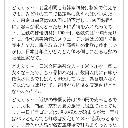
どえりゃ～！お盆期間も新幹線切符は格安で使える
でよ。みどりの窓口で指定席に変えればいいんだ
て。東京自由席は9800円に値下げして760円お得だ
に。窓口が混んどったらJRに苦情を入れたってち
ょ。近鉄の株優切符は1900円、名鉄のは1000円売り
だに。愛知県美術館のスウェーデン展は1900円で販
売中だでね。税金取るけど高福祉の北欧は羨ましい
がね。日本は年金がどんどん後ろ倒しになる地獄の
福祉国家だて。
どえりゃ～！日米合同為替介入～！米ドルが一気に
安くなったで、もう品切れだわ。数日以内に在庫が
確保されるでしばらく御免してちょ。為替加入なん
て屁のつっぱりだて。普段から経済を安定させとか
なかんのだわ。
どえりゃ～！近鉄の株優切符は1900円で売っとるで
よ。大阪、南紀、京都と夏の旅行に役立てたってち
ょ。中日ドラゴンズは8月の猛攻が始まるがね。守り
はパッとせんでも打線は安定して３～4点取っとるで
よ。宇野とか大島が名古屋球場で打ちまくっとった