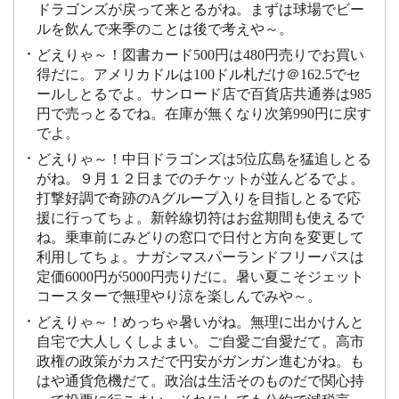
ドラゴンズが戻って来とるがね。まずは球場でビー
ルを飲んで来季のことは後で考えや～。
どえりゃ～！図書カード500円は480円売りでお買い
得だに。アメリカドルは100ドル札だけ＠162.5でセ
ールしとるでよ。サンロード店で百貨店共通券は985
円で売っとるでね。在庫が無くなり次第990円に戻す
でよ。
どえりゃ～！中日ドラゴンズは5位広島を猛追しとる
がね。９月１２日までのチケットが並んどるでよ。
打撃好調で奇跡のAグループ入りを目指しとるで応
援に行ってちょ。新幹線切符はお盆期間も使えるで
ね。乗車前にみどりの窓口で日付と方向を変更して
利用してちょ。ナガシマスパーランドフリーパスは
定価6000円が5000円売りだに。暑い夏こそジェット
コースターで無理やり涼を楽しんでみや～。
どえりゃ～！めっちゃ暑いがね。無理に出かけんと
自宅で大人しくしよまい。ご自愛ご自愛だて。高市
政権の政策がカスだで円安がガンガン進むがね。も
はや通貨危機だて。政治は生活そのものだで関心持