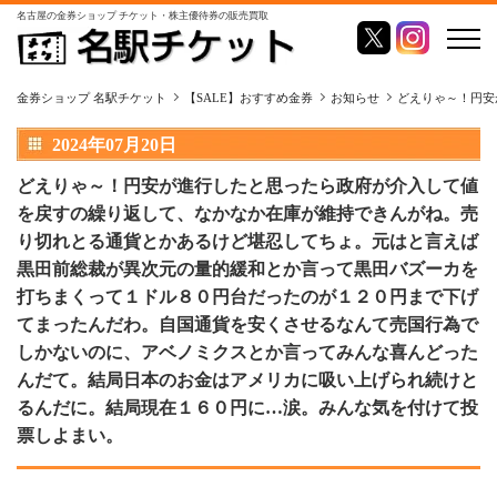
名古屋の金券ショップ チケット・株主優待券の販売買取
金券ショップ 名駅チケット
【SALE】おすすめ金券
お知らせ
どえりゃ～！円安
2024年07月20日
どえりゃ～！円安が進行したと思ったら政府が介入して値
を戻すの繰り返して、なかなか在庫が維持できんがね。売
り切れとる通貨とかあるけど堪忍してちょ。元はと言えば
黒田前総裁が異次元の量的緩和とか言って黒田バズーカを
打ちまくって１ドル８０円台だったのが１２０円まで下げ
てまったんだわ。自国通貨を安くさせるなんて売国行為で
しかないのに、アベノミクスとか言ってみんな喜んどった
んだて。結局日本のお金はアメリカに吸い上げられ続けと
るんだに。結局現在１６０円に…涙。みんな気を付けて投
票しよまい。