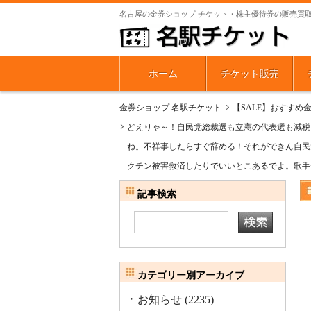
名古屋の金券ショップ チケット・株主優待券の販売買
ホーム
チケット販売
金券ショップ 名駅チケット
【SALE】おすすめ
どえりゃ～！自民党総裁選も立憲の代表選も減税
ね。不祥事したらすぐ辞める！それができん自民
クチン被害救済したりでいいとこあるでよ。歌手
記事検索
カテゴリー別アーカイブ
お知らせ
(2235)