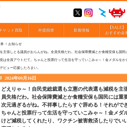
取
【SALE】
チケット買取
外貨両替
新着情報
おすすめ金
金券
お知らせ
を主張しとる議員がおらんがね。全員失格だわ。社会保障費減とか食糧安保も国民
党は全員アウトだて。ちゃんと投票行って生活を守っていこみゃ～！金メダルをか
デビュー応援したろまい。
2024年09月16日
どえりゃ～！自民党総裁選も立憲の代表選も減税を主
員失格だわ。社会保障費減とか食糧安保も国民には重
次元過ぎるがね。不祥事したらすぐ辞める！それがで
ちゃんと投票行って生活を守っていこみゃ～！金メダ
けど減税してくれたり、ワクチン被害救済したりでい