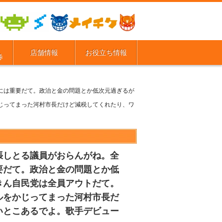
店舗情報
お役立ち情報
券
には重要だて。政治と金の問題とか低次元過ぎるが
じってまった河村市長だけど減税してくれたり、ワ
張しとる議員がおらんがね。全
要だて。政治と金の問題とか低
きん自民党は全員アウトだて。
ルをかじってまった河村市長だ
いとこあるでよ。歌手デビュー