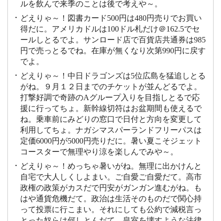
ルを飲んで来季のことは後で考えや～。
どえりゃ～！図書カード500円は480円売りでお買い
得だに。アメリカドルは100ドル札だけ＠162.5でセ
ールしとるでよ。サンロード店で百貨店共通券は985
円で売っとるでね。在庫が無くなり次第990円に戻す
でよ。
どえりゃ～！中日ドラゴンズは5位広島を猛追しとる
がね。９月１２日までのチケットが並んどるでよ。
打撃好調で奇跡のAグループ入りを目指しとるで応
援に行ってちょ。新幹線切符はお盆期間も使えるで
ね。乗車前にみどりの窓口で日付と方向を変更して
利用してちょ。ナガシマスパーランドフリーパスは
定価6000円が5000円売りだに。暑い夏こそジェット
コースターで無理やり涼を楽しんでみや～。
どえりゃ～！めっちゃ暑いがね。無理に出かけんと
自宅で大人しくしよまい。ご自愛ご自愛だて。高市
政権の政策がカスだで円安がガンガン進むがね。も
はや通貨危機だて。政治は生活そのものだで関心持
って投票に行こまい。それにしても公約で減税言っ
とった奴らは何しとんだて。皇室を壊すような法律