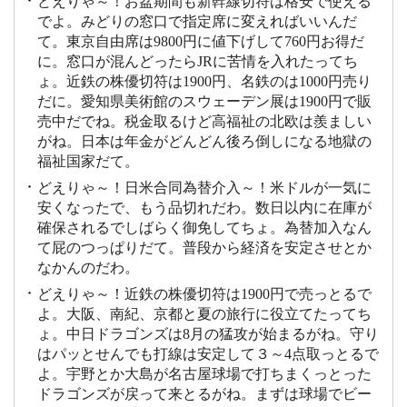
どえりゃ～！お盆期間も新幹線切符は格安で使える
でよ。みどりの窓口で指定席に変えればいいんだ
て。東京自由席は9800円に値下げして760円お得だ
に。窓口が混んどったらJRに苦情を入れたってち
ょ。近鉄の株優切符は1900円、名鉄のは1000円売り
だに。愛知県美術館のスウェーデン展は1900円で販
売中だでね。税金取るけど高福祉の北欧は羨ましい
がね。日本は年金がどんどん後ろ倒しになる地獄の
福祉国家だて。
どえりゃ～！日米合同為替介入～！米ドルが一気に
安くなったで、もう品切れだわ。数日以内に在庫が
確保されるでしばらく御免してちょ。為替加入なん
て屁のつっぱりだて。普段から経済を安定させとか
なかんのだわ。
どえりゃ～！近鉄の株優切符は1900円で売っとるで
よ。大阪、南紀、京都と夏の旅行に役立てたってち
ょ。中日ドラゴンズは8月の猛攻が始まるがね。守り
はパッとせんでも打線は安定して３～4点取っとるで
よ。宇野とか大島が名古屋球場で打ちまくっとった
ドラゴンズが戻って来とるがね。まずは球場でビー