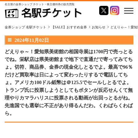
名古屋の金券ショップ チケット・株主優待券の販売買取
金券ショップ 名駅チケット
【SALE】おすすめ金券
お知らせ
どえりゃ～！愛知
2024年11月02日
どえりゃ～！愛知県美術館の相国寺展は1700円で売っとる
でね。栄駅店は県美術館まで地下で直通だで寄ってみてち
ょ。切符、商品券、金券の現金化しとるでよ。最高で96％
だけど買取率は日によって変わったりするで電話してち
ょ。アメリカ100ドル紙幣は＠125.5でセールしとるでよ。
トランプ氏に投票しようとしてもボタンが反応せんくて無
理やりカマラハリスに投票される動画が出回っとるがね。
先進国でも選挙に不正があり得るんだわ。くわばらくわば
ら。