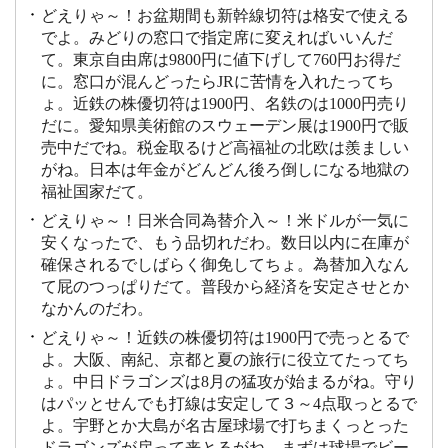
どえりゃ～！お盆期間も新幹線切符は格安で使える
でよ。みどりの窓口で指定席に変えればいいんだ
て。東京自由席は9800円に値下げして760円お得だ
に。窓口が混んどったらJRに苦情を入れたってち
ょ。近鉄の株優切符は1900円、名鉄のは1000円売り
だに。愛知県美術館のスウェーデン展は1900円で販
売中だでね。税金取るけど高福祉の北欧は羨ましい
がね。日本は年金がどんどん後ろ倒しになる地獄の
福祉国家だて。
どえりゃ～！日米合同為替介入～！米ドルが一気に
安くなったで、もう品切れだわ。数日以内に在庫が
確保されるでしばらく御免してちょ。為替加入なん
て屁のつっぱりだて。普段から経済を安定させとか
なかんのだわ。
どえりゃ～！近鉄の株優切符は1900円で売っとるで
よ。大阪、南紀、京都と夏の旅行に役立てたってち
ょ。中日ドラゴンズは8月の猛攻が始まるがね。守り
はパッとせんでも打線は安定して３～4点取っとるで
よ。宇野とか大島が名古屋球場で打ちまくっとった
ドラゴンズが戻って来とるがね。まずは球場でビー