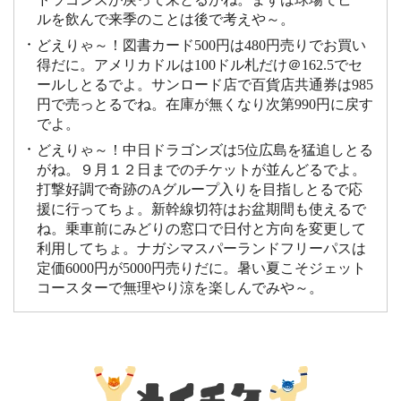
ルを飲んで来季のことは後で考えや～。
どえりゃ～！図書カード500円は480円売りでお買い
得だに。アメリカドルは100ドル札だけ＠162.5でセ
ールしとるでよ。サンロード店で百貨店共通券は985
円で売っとるでね。在庫が無くなり次第990円に戻す
でよ。
どえりゃ～！中日ドラゴンズは5位広島を猛追しとる
がね。９月１２日までのチケットが並んどるでよ。
打撃好調で奇跡のAグループ入りを目指しとるで応
援に行ってちょ。新幹線切符はお盆期間も使えるで
ね。乗車前にみどりの窓口で日付と方向を変更して
利用してちょ。ナガシマスパーランドフリーパスは
定価6000円が5000円売りだに。暑い夏こそジェット
コースターで無理やり涼を楽しんでみや～。