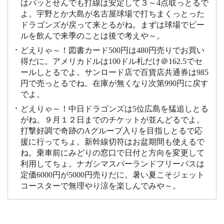
はパッとせんでも打線は安定して３～4点取っとるで
よ。宇野とか大島が名古屋球場で打ちまくっとった
ドラゴンズが戻って来とるがね。まずは球場でビー
ルを飲んで来季のことは後で考えや～。
どえりゃ～！図書カード500円は480円売りでお買い
得だに。アメリカドルは100ドル札だけ＠162.5でセ
ールしとるでよ。サンロード店で百貨店共通券は985
円で売っとるでね。在庫が無くなり次第990円に戻す
でよ。
どえりゃ～！中日ドラゴンズは5位広島を猛追しとる
がね。９月１２日までのチケットが並んどるでよ。
打撃好調で奇跡のAグループ入りを目指しとるで応
援に行ってちょ。新幹線切符はお盆期間も使えるで
ね。乗車前にみどりの窓口で日付と方向を変更して
利用してちょ。ナガシマスパーランドフリーパスは
定価6000円が5000円売りだに。暑い夏こそジェット
コースターで無理やり涼を楽しんでみや～。