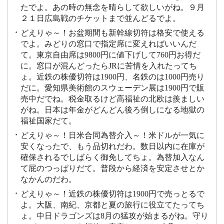
たでよ。あの時の無念を晴らして欲しいがね。９月
２１日広島戦のチケットまで並んどるでよ。
どえりゃ～！お盆期間も新幹線切符は格安で使える
でよ。みどりの窓口で指定席に変えればいいんだ
て。東京自由席は9800円に値下げして760円お得だ
に。窓口が混んどったらJRに苦情を入れたってち
ょ。近鉄の株優切符は1900円、名鉄のは1000円売り
だに。愛知県美術館のスウェーデン展は1900円で販
売中だでね。税金取るけど高福祉の北欧は羨ましい
がね。日本は年金がどんどん後ろ倒しになる地獄の
福祉国家だて。
どえりゃ～！日米合同為替介入～！米ドルが一気に
安くなったで、もう品切れだわ。数日以内に在庫が
確保されるでしばらく御免してちょ。為替加入なん
て屁のつっぱりだて。普段から経済を安定させとか
なかんのだわ。
どえりゃ～！近鉄の株優切符は1900円で売っとるで
よ。大阪、南紀、京都と夏の旅行に役立てたってち
ょ。中日ドラゴンズは8月の猛攻が始まるがね。守り