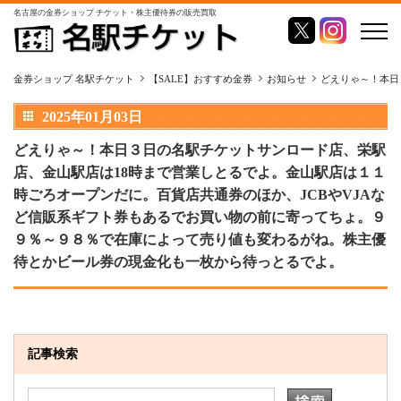
名古屋の金券ショップ チケット・株主優待券の販売買取
金券ショップ 名駅チケット
【SALE】おすすめ金券
お知らせ
どえりゃ～！本日
2025年01月03日
どえりゃ～！本日３日の名駅チケットサンロード店、栄駅
店、金山駅店は18時まで営業しとるでよ。金山駅店は１１
時ごろオープンだに。百貨店共通券のほか、JCBやVJAな
ど信販系ギフト券もあるでお買い物の前に寄ってちょ。９
９％～９８％で在庫によって売り値も変わるがね。株主優
待とかビール券の現金化も一枚から待っとるでよ。
記事検索