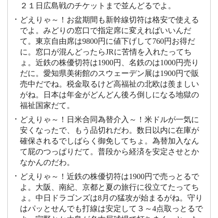
２１日広島戦のチケットまで並んどるでよ。
どえりゃ～！お盆期間も新幹線切符は格安で使える
でよ。みどりの窓口で指定席に変えればいいんだ
て。東京自由席は9800円に値下げして760円お得だ
に。窓口が混んどったらJRに苦情を入れたってち
ょ。近鉄の株優切符は1900円、名鉄のは1000円売り
だに。愛知県美術館のスウェーデン展は1900円で販
売中だでね。税金取るけど高福祉の北欧は羨ましい
がね。日本は年金がどんどん後ろ倒しになる地獄の
福祉国家だて。
どえりゃ～！日米合同為替介入～！米ドルが一気に
安くなったで、もう品切れだわ。数日以内に在庫が
確保されるでしばらく御免してちょ。為替加入なん
て屁のつっぱりだて。普段から経済を安定させとか
なかんのだわ。
どえりゃ～！近鉄の株優切符は1900円で売っとるで
よ。大阪、南紀、京都と夏の旅行に役立てたってち
ょ。中日ドラゴンズは8月の猛攻が始まるがね。守り
はパッとせんでも打線は安定して３～4点取っとるで