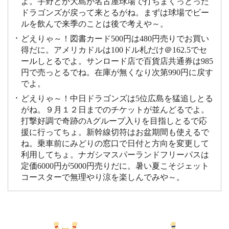
よ。宇野とか大島が名古屋球場で打ちまくっとった
ドラゴンズが戻って来とるがね。まずは球場でビー
ルを飲んで来季のことは後で考えや～。
どえりゃ～！図書カード500円は480円売りでお買い
得だに。アメリカドルは100ドル札だけ＠162.5でセ
ールしとるでよ。サンロード店で百貨店共通券は985
円で売っとるでね。在庫が無くなり次第990円に戻す
でよ。
どえりゃ～！中日ドラゴンズは5位広島を猛追しとる
がね。９月１２日までのチケットが並んどるでよ。
打撃好調で奇跡のAグループ入りを目指しとるで応
援に行ってちょ。新幹線切符はお盆期間も使えるで
ね。乗車前にみどりの窓口で日付と方向を変更して
利用してちょ。ナガシマスパーランドフリーパスは
定価6000円が5000円売りだに。暑い夏こそジェット
コースターで無理やり涼を楽しんでみや～。