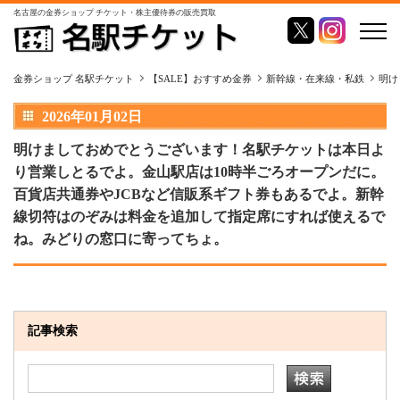
名古屋の金券ショップ チケット・株主優待券の販売買取
金券ショップ 名駅チケット
【SALE】おすすめ金券
新幹線・在来線・私鉄
明け
2026年01月02日
明けましておめでとうございます！名駅チケットは本日よ
り営業しとるでよ。金山駅店は10時半ごろオープンだに。
百貨店共通券やJCBなど信販系ギフト券もあるでよ。新幹
線切符はのぞみは料金を追加して指定席にすれば使えるで
ね。みどりの窓口に寄ってちょ。
記事検索