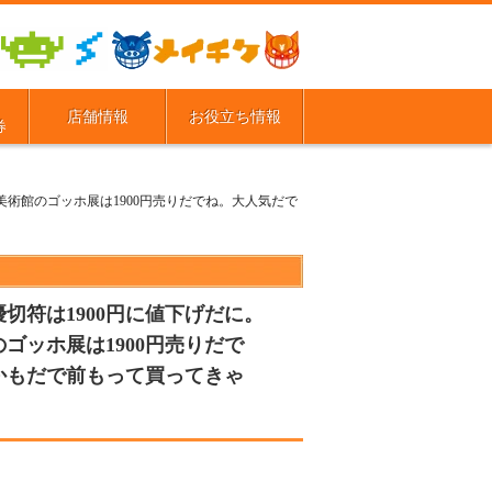
店舗情報
お役立ち情報
券
美術館のゴッホ展は1900円売りだでね。大人気だで
切符は1900円に値下げだに。
ゴッホ展は1900円売りだで
かもだで前もって買ってきゃ
。