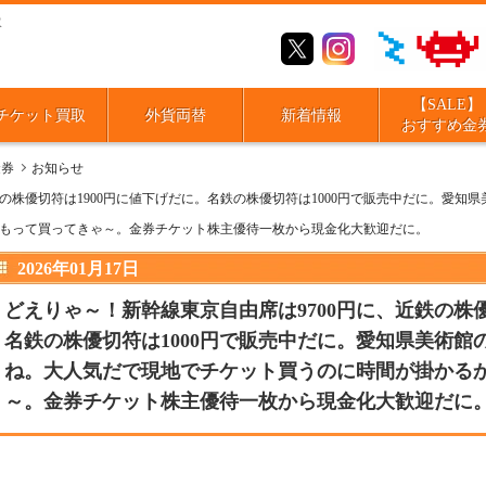
取
【SALE】
チケット買取
外貨両替
新着情報
おすすめ金
金券
お知らせ
の株優切符は1900円に値下げだに。名鉄の株優切符は1000円で販売中だに。愛知県
もって買ってきゃ～。金券チケット株主優待一枚から現金化大歓迎だに。
2026年01月17日
どえりゃ～！新幹線東京自由席は9700円に、近鉄の株優
名鉄の株優切符は1000円で販売中だに。愛知県美術館の
ね。大人気だで現地でチケット買うのに時間が掛かる
～。金券チケット株主優待一枚から現金化大歓迎だに