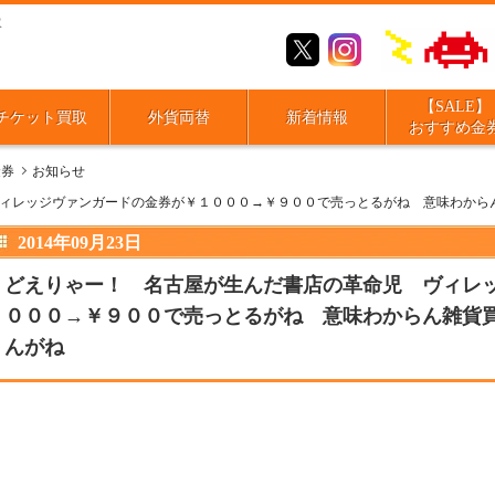
取
【SALE】
チケット買取
外貨両替
新着情報
おすすめ金
金券
お知らせ
ィレッジヴァンガードの金券が￥１０００→￥９００で売っとるがね 意味わから
2014年09月23日
どえりゃー！ 名古屋が生んだ書店の革命児 ヴィレ
０００→￥９００で売っとるがね 意味わからん雑貨
んがね