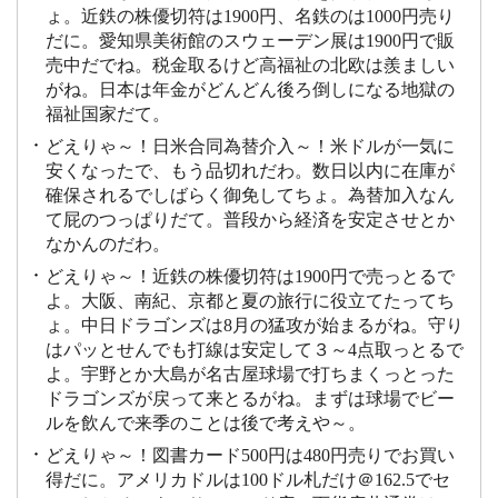
ょ。近鉄の株優切符は1900円、名鉄のは1000円売り
だに。愛知県美術館のスウェーデン展は1900円で販
売中だでね。税金取るけど高福祉の北欧は羨ましい
がね。日本は年金がどんどん後ろ倒しになる地獄の
福祉国家だて。
どえりゃ～！日米合同為替介入～！米ドルが一気に
安くなったで、もう品切れだわ。数日以内に在庫が
確保されるでしばらく御免してちょ。為替加入なん
て屁のつっぱりだて。普段から経済を安定させとか
なかんのだわ。
どえりゃ～！近鉄の株優切符は1900円で売っとるで
よ。大阪、南紀、京都と夏の旅行に役立てたってち
ょ。中日ドラゴンズは8月の猛攻が始まるがね。守り
はパッとせんでも打線は安定して３～4点取っとるで
よ。宇野とか大島が名古屋球場で打ちまくっとった
ドラゴンズが戻って来とるがね。まずは球場でビー
ルを飲んで来季のことは後で考えや～。
どえりゃ～！図書カード500円は480円売りでお買い
得だに。アメリカドルは100ドル札だけ＠162.5でセ