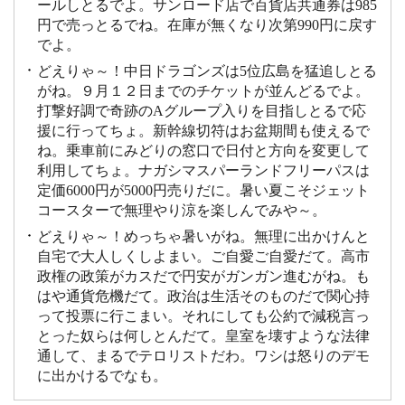
ールしとるでよ。サンロード店で百貨店共通券は985
円で売っとるでね。在庫が無くなり次第990円に戻す
でよ。
どえりゃ～！中日ドラゴンズは5位広島を猛追しとる
がね。９月１２日までのチケットが並んどるでよ。
打撃好調で奇跡のAグループ入りを目指しとるで応
援に行ってちょ。新幹線切符はお盆期間も使えるで
ね。乗車前にみどりの窓口で日付と方向を変更して
利用してちょ。ナガシマスパーランドフリーパスは
定価6000円が5000円売りだに。暑い夏こそジェット
コースターで無理やり涼を楽しんでみや～。
どえりゃ～！めっちゃ暑いがね。無理に出かけんと
自宅で大人しくしよまい。ご自愛ご自愛だて。高市
政権の政策がカスだで円安がガンガン進むがね。も
はや通貨危機だて。政治は生活そのものだで関心持
って投票に行こまい。それにしても公約で減税言っ
とった奴らは何しとんだて。皇室を壊すような法律
通して、まるでテロリストだわ。ワシは怒りのデモ
に出かけるでなも。